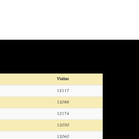
Visitas
12117
12088
12174
12050
12060