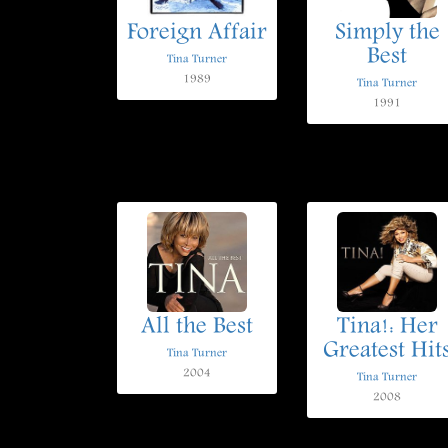
Foreign Affair
Simply the
Best
Tina Turner
1989
Tina Turner
1991
All the Best
Tina!: Her
Greatest Hit
Tina Turner
2004
Tina Turner
2008