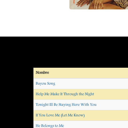
Nombre
Bayou Song
Help Me Make It Through the Night
Tonight Ill Be Staying Here With You
If You Love Me (Let Me Know)
He Belongs to Me