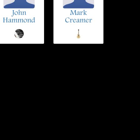
John
Mark
Hammond
Creamer