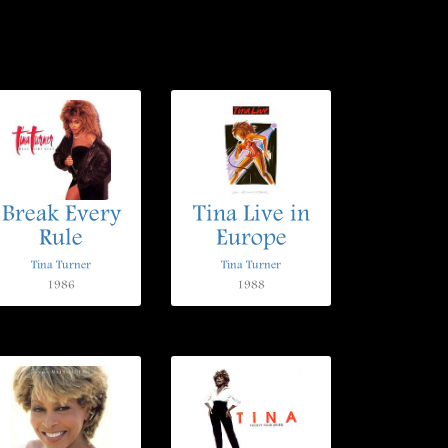
Break Every
Tina Live in
Rule
Europe
Tina Turner
Tina Turner
1986
1988