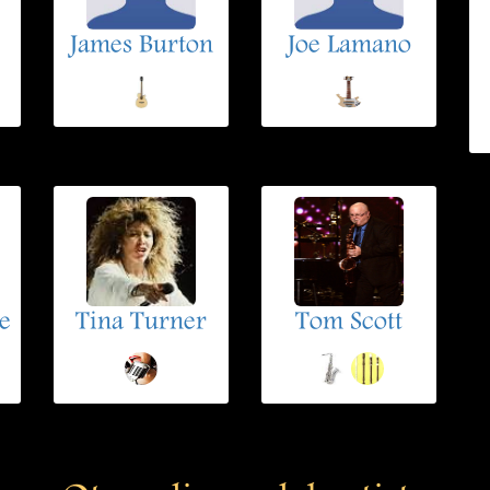
James Burton
Joe Lamano
e
Tina Turner
Tom Scott