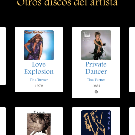
Otros discos del artista
Love
Private
Explosion
Dancer
Tina Turner
Tina Turner
1979
1984