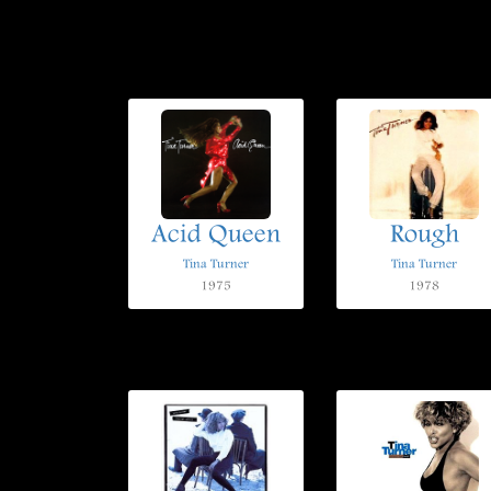
Acid Queen
Rough
Tina Turner
Tina Turner
1975
1978