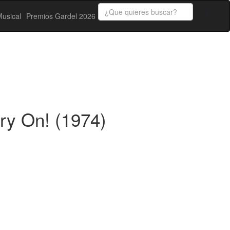
usical
Premios Gardel 2026
ry On! (1974)