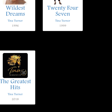
Wildest
Twenty Four
Dreams
Seven
Tina Turner
Tina Turner
1996
1999
The Greatest
Hits
Tina Turner
2018