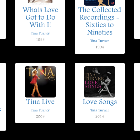
Whats Love
The Collected
Got to Do
Recordings -
With It
Sixties to
Nineties
Tina Turner
1993
Tina Turner
1994
Tina Live
Love Songs
s
Tina Turner
Tina Turner
2009
2014