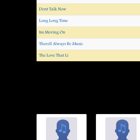
Dont Talk Now
Long Long Time
Im Moving On
Therell Always Be Music
The Love That Li