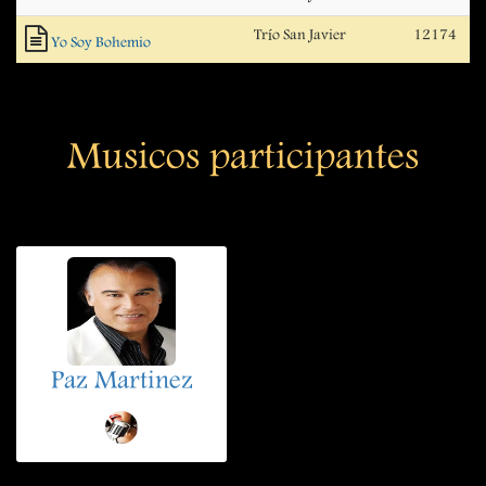
Trío San Javier
12174
Yo Soy Bohemio
Musicos participantes
Paz Martinez