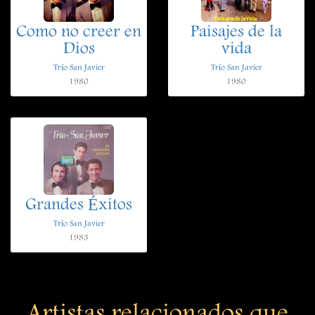
Como no creer en
Paisajes de la
Dios
vida
Trío San Javier
Trío San Javier
1980
1980
Grandes Éxitos
Trío San Javier
1983