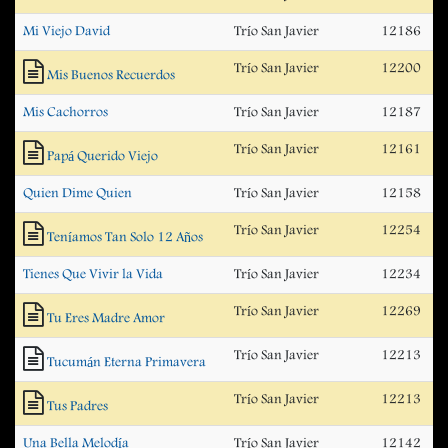
Mi Viejo David
Trío San Javier
12186
Trío San Javier
12200
Mis Buenos Recuerdos
Mis Cachorros
Trío San Javier
12187
Trío San Javier
12161
Papá Querido Viejo
Quien Dime Quien
Trío San Javier
12158
Trío San Javier
12254
Teníamos Tan Solo 12 Años
Tienes Que Vivir la Vida
Trío San Javier
12234
Trío San Javier
12269
Tu Eres Madre Amor
Trío San Javier
12213
Tucumán Eterna Primavera
Trío San Javier
12213
Tus Padres
Una Bella Melodía
Trío San Javier
12142