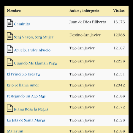
Nombre
Autor / intérprete
Visitas
Juan de Dios Filiberto
13173
Caminito
Destino San Javier
12388
Será Varón, Será Mujer
Trío San Javier
12167
Abuelo, Dulce Abuelo
Trío San Javier
12226
Cuando Me Llaman Papá
El Principio Eres Tú
Trío San Javier
12151
Esto Se llama Amor
Trío San Javier
12342
Festejando un Año Más
Trío San Javier
12186
Trío San Javier
12172
Juana Rosa la Negra
La Jota de Santa María
Trío San Javier
12128
Matarum
Trío San Javier
12186