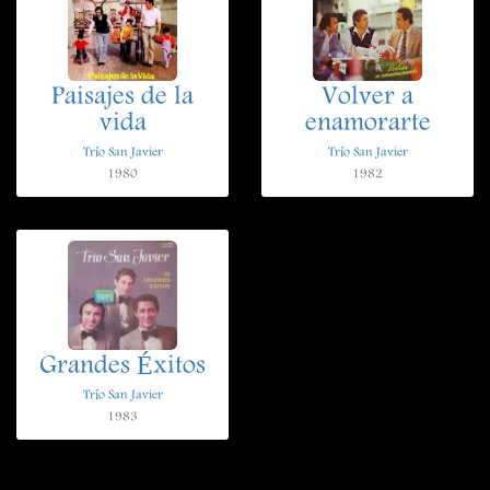
Paisajes de la
Volver a
vida
enamorarte
Trío San Javier
Trío San Javier
1980
1982
Grandes Éxitos
Trío San Javier
1983