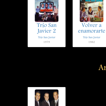
Trío San
Volver a
Javier 2
enamorarte
Trío San Javier
Trío San Javier
1979
1982
Ar