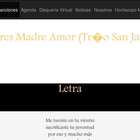
anciones
Agenda
Disquería Virtual
Noticias
Nosotros
Horóscopo M
res Madre Amor (Tr�o San Ja
Letra
Me tuviste en tu vientre
sacrificaste tu juventud
por eso y mucho más