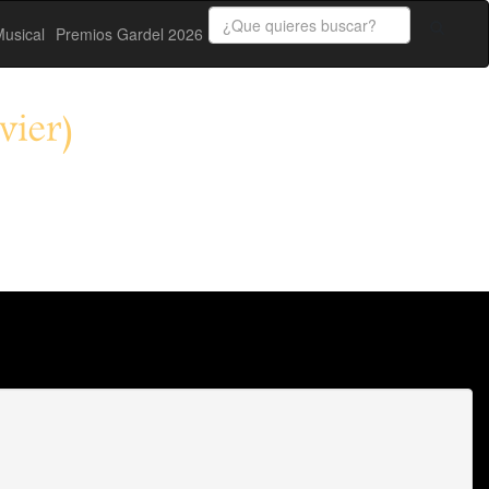
usical
Premios Gardel 2026
vier)