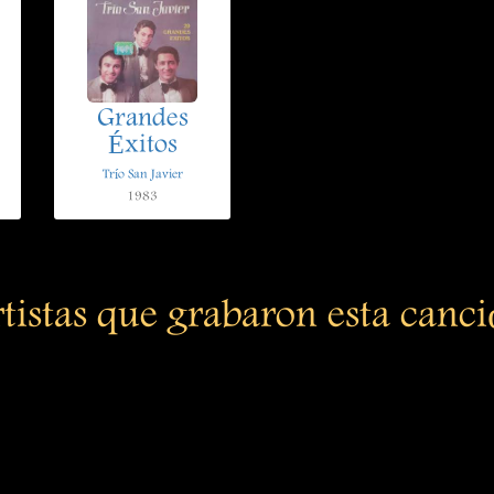
Grandes
Éxitos
Trío San Javier
1983
tistas que grabaron esta canc