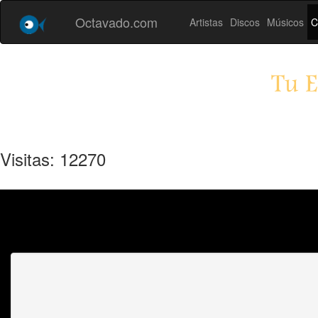
Octavado.com
Artistas
Discos
Músicos
C
Tu E
Visitas: 12270