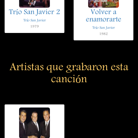
Trío San Javier 2
Volver a
enamorarte
Trío San Javier
1979
Trío San Javier
1982
Artistas que grabaron esta
canción