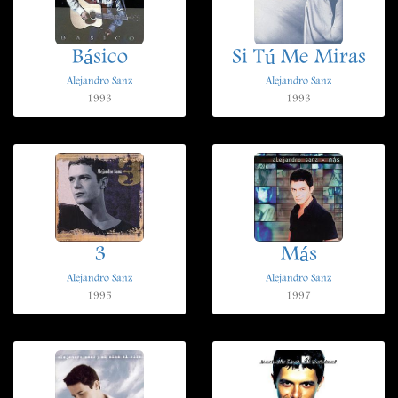
Básico
Si Tú Me Miras
Alejandro Sanz
Alejandro Sanz
1993
1993
3
Más
Alejandro Sanz
Alejandro Sanz
1995
1997