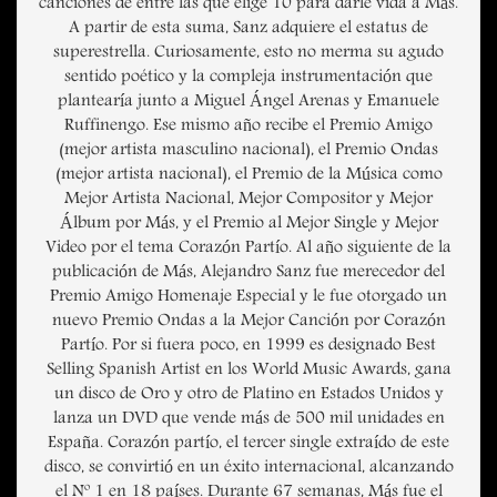
canciones de entre las que elige 10 para darle vida a Más.
A partir de esta suma, Sanz adquiere el estatus de
superestrella. Curiosamente, esto no merma su agudo
sentido poético y la compleja instrumentación que
plantearía junto a Miguel Ángel Arenas y Emanuele
Ruffinengo. Ese mismo año recibe el Premio Amigo
(mejor artista masculino nacional), el Premio Ondas
(mejor artista nacional), el Premio de la Música como
Mejor Artista Nacional, Mejor Compositor y Mejor
Álbum por Más, y el Premio al Mejor Single y Mejor
Video por el tema Corazón Partío. Al año siguiente de la
publicación de Más, Alejandro Sanz fue merecedor del
Premio Amigo Homenaje Especial y le fue otorgado un
nuevo Premio Ondas a la Mejor Canción por Corazón
Partío. Por si fuera poco, en 1999 es designado Best
Selling Spanish Artist en los World Music Awards, gana
un disco de Oro y otro de Platino en Estados Unidos y
lanza un DVD que vende más de 500 mil unidades en
España. Corazón partío, el tercer single extraído de este
disco, se convirtió en un éxito internacional, alcanzando
el Nº 1 en 18 países. Durante 67 semanas, Más fue el