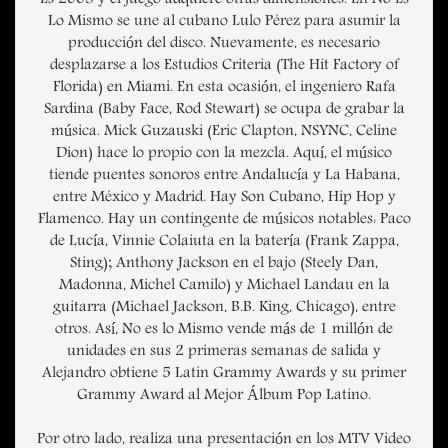
Es 2003 y el juego adquiere otras dimensiones. En No Es
Lo Mismo se une al cubano Lulo Pérez para asumir la
producción del disco. Nuevamente, es necesario
desplazarse a los Estudios Criteria (The Hit Factory of
Florida) en Miami. En esta ocasión, el ingeniero Rafa
Sardina (Baby Face, Rod Stewart) se ocupa de grabar la
música. Mick Guzauski (Eric Clapton, NSYNC, Celine
Dion) hace lo propio con la mezcla. Aquí, el músico
tiende puentes sonoros entre Andalucía y La Habana,
entre México y Madrid. Hay Son Cubano, Hip Hop y
Flamenco. Hay un contingente de músicos notables: Paco
de Lucía, Vinnie Colaiuta en la batería (Frank Zappa,
Sting); Anthony Jackson en el bajo (Steely Dan,
Madonna, Michel Camilo) y Michael Landau en la
guitarra (Michael Jackson, B.B. King, Chicago), entre
otros. Así, No es lo Mismo vende más de 1 millón de
unidades en sus 2 primeras semanas de salida y
Alejandro obtiene 5 Latin Grammy Awards y su primer
Grammy Award al Mejor Álbum Pop Latino.
Por otro lado, realiza una presentación en los MTV Video