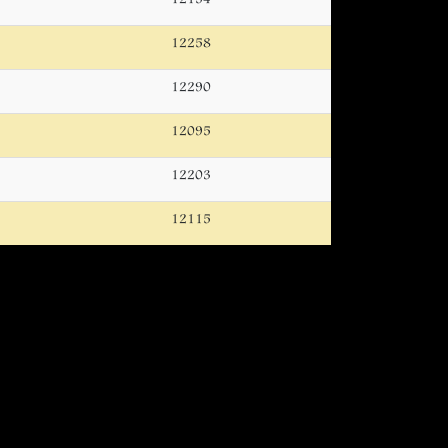
12258
12290
12095
12203
12115