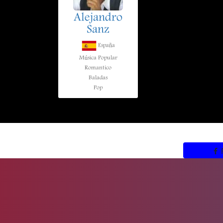
Alejandro
Sanz
España
Música Popular
Romantico
Baladas
Pop