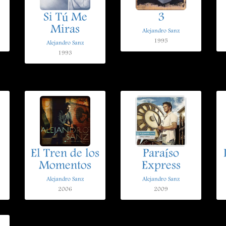
Si Tú Me
3
Miras
Alejandro Sanz
1995
Alejandro Sanz
1993
El Tren de los
Paraíso
Momentos
Express
Alejandro Sanz
Alejandro Sanz
2006
2009