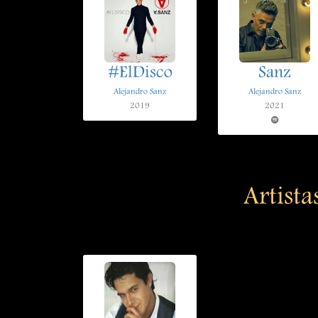
#ElDisco
Sanz
Alejandro Sanz
Alejandro Sanz
2019
2021
Artista