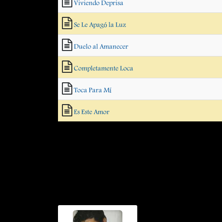
Viviendo Deprisa
Se Le Apagó la Luz
Duelo al Amanecer
Completamente Loca
Toca Para Mí
Es Este Amor