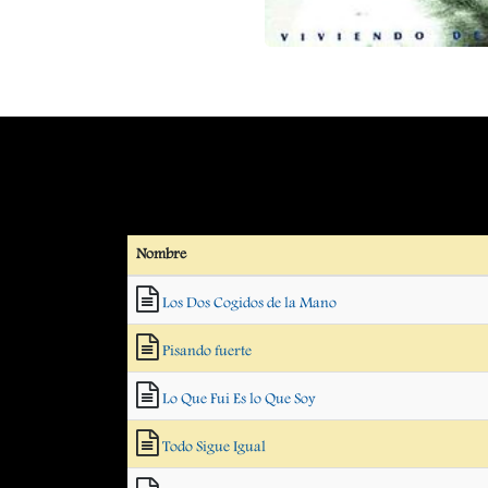
Nombre
Los Dos Cogidos de la Mano
Pisando fuerte
Lo Que Fui Es lo Que Soy
Todo Sigue Igual