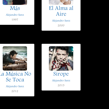
Más
El Alma al
Aire
Alejandro Sanz
1997
Alejandro Sanz
2000
La Música No
Sirope
Se Toca
Alejandro Sanz
2015
Alejandro Sanz
2012