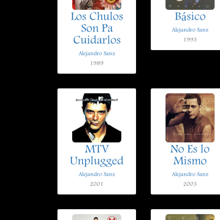
Los Chulos
Básico
Son Pa
Alejandro Sanz
Cuidarlos
1993
Alejandro Sanz
1989
MTV
No Es lo
Unplugged
Mismo
Alejandro Sanz
Alejandro Sanz
2001
2003