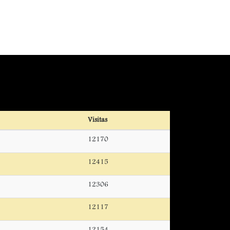
Visitas
12170
12415
12306
12117
12154