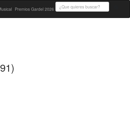
usical
Premios Gardel 2026
991)