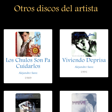
Otros discos del artista
Los Chulos Son Pa
Viviendo Deprisa
Cuidarlos
Alejandro Sanz
1991
Alejandro Sanz
1989