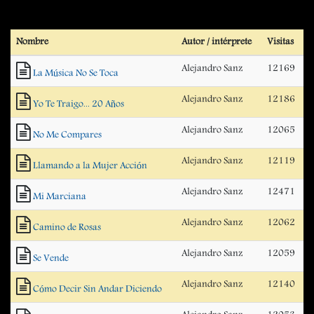
Nombre
Autor / intérprete
Visitas
Alejandro Sanz
12169
La Música No Se Toca
Alejandro Sanz
12186
Yo Te Traigo... 20 Años
Alejandro Sanz
12065
No Me Compares
Alejandro Sanz
12119
Llamando a la Mujer Acción
Alejandro Sanz
12471
Mi Marciana
Alejandro Sanz
12062
Camino de Rosas
Alejandro Sanz
12059
Se Vende
Alejandro Sanz
12140
Cómo Decir Sin Andar Diciendo