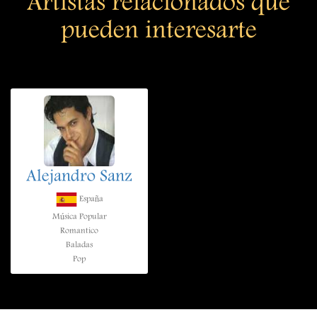
Artistas relacionados que
pueden interesarte
Alejandro Sanz
España
Música Popular
Romantico
Baladas
Pop