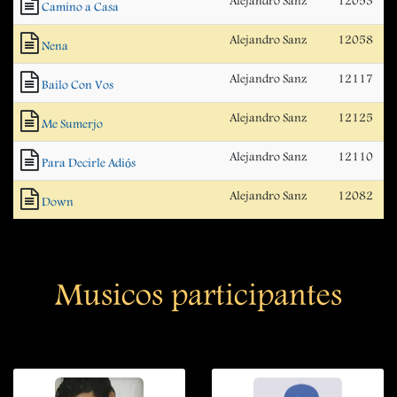
Alejandro Sanz
12053
Camino a Casa
Alejandro Sanz
12058
Nena
Alejandro Sanz
12117
Bailo Con Vos
Alejandro Sanz
12125
Me Sumerjo
Alejandro Sanz
12110
Para Decirle Adiós
Alejandro Sanz
12082
Down
Musicos participantes