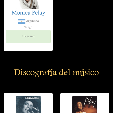
Monica Pelay
Argentina
Tango
Integrante
Discografía del músico