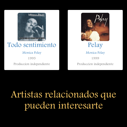
Todo sentimiento
Pelay
Monica Pelay
Monica Pelay
1995
1999
Produccion independiente
Produccion independiente
Artistas relacionados que
pueden interesarte