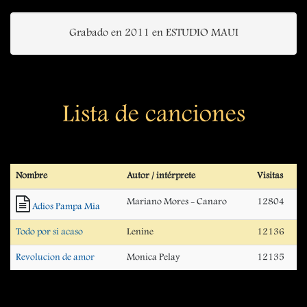
Grabado en 2011 en ESTUDIO MAUI
Lista de canciones
Nombre
Autor / intérprete
Visitas
Mariano Mores - Canaro
12804
Adios Pampa Mia
Todo por si acaso
Lenine
12136
Revolucion de amor
Monica Pelay
12135