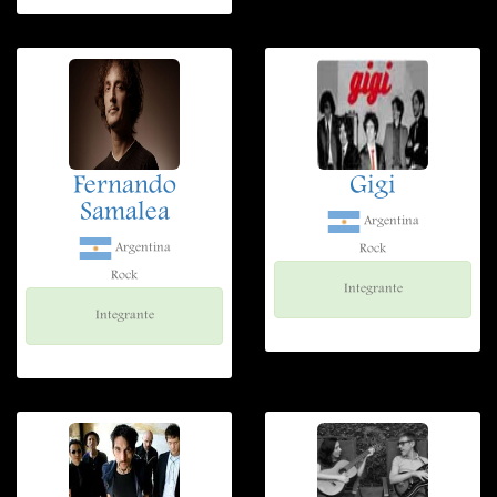
Fernando
Gigi
Samalea
Argentina
Argentina
Rock
Rock
Integrante
Integrante