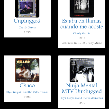
Unplugged
Estaba en llamas
cuando me acosté
Charly Garcia
1995
Charly Garcia
1995
Columbia 620.262 - Sony Music
Chaco
Ninja Mental
MTV Unplugged
Illya Kuryaki and the Valderramas
1995
Illya Kuryaki and the Valderramas
1996