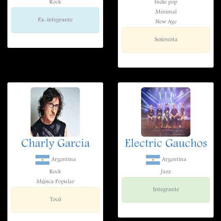
Rock
Indie pop
Minimal
Ex-integrante
New Age
Sesionista
Charly Garcia
Electric Gauchos
Argentina
Argentina
Rock
Jazz
Música Popular
Integrante
Tocó