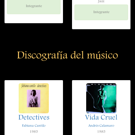
Jazz
Integrante
Integrante
Discografía del músico
Detectives
Vida Cruel
Fabiana Cantilo
Andrés Calamaro
1985
1985