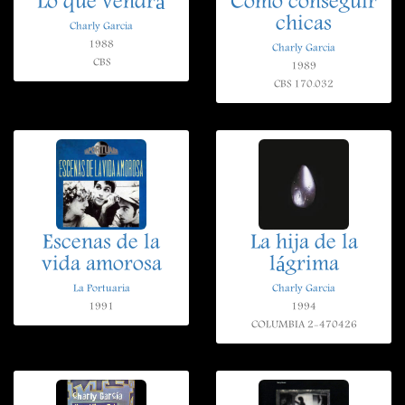
Lo que vendrá
Como conseguir
chicas
Charly Garcia
1988
Charly Garcia
CBS
1989
CBS 170.032
Escenas de la
La hija de la
vida amorosa
lágrima
La Portuaria
Charly Garcia
1991
1994
COLUMBIA 2-470426