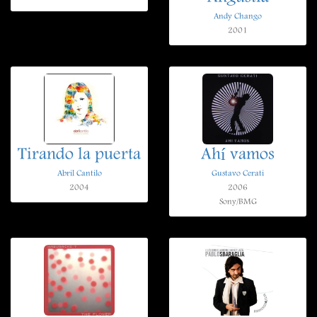
Andy Chango
2001
Tirando la puerta
Ahí vamos
Abril Cantilo
Gustavo Cerati
2004
2006
Sony/BMG