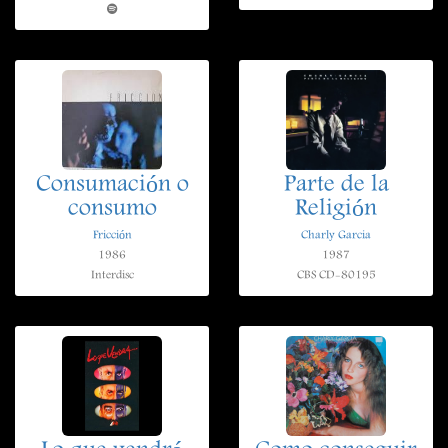
Consumación o
Parte de la
consumo
Religión
Fricción
Charly Garcia
1986
1987
Interdisc
CBS CD-80195