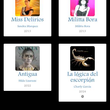
Miss Delirios
Militta Bora
Sandra Marquez
Militta Bora
2013
2013
Antigua
La lógica del
escorpión
Hilda Lizarazu
2022
Charly Garcia
2024