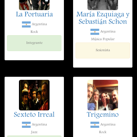
La Portuaria
María Ezquiaga y
Sebastián Schon
Argentina
Argentina
Rock
Música Popular
Integrante
Sesionista
Sexteto Irreal
Trigemino
Argentina
Argentina
Jazz
Rock