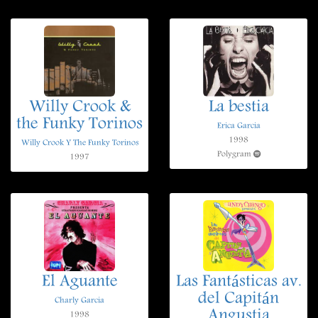
Willy Crook &
La bestia
the Funky Torinos
Erica Garcia
1998
Willy Crook Y The Funky Torinos
Polygram
1997
El Aguante
Las Fantásticas av.
del Capitán
Charly Garcia
Angustia
1998