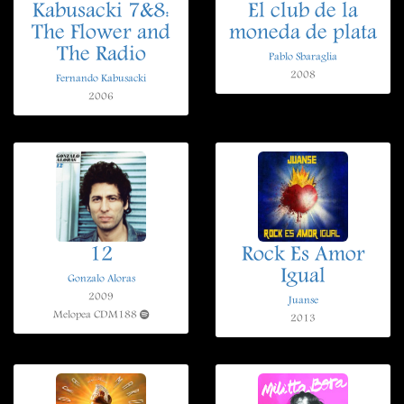
Kabusacki 7&8:
El club de la
The Flower and
moneda de plata
The Radio
Pablo Sbaraglia
2008
Fernando Kabusacki
2006
12
Rock Es Amor
Igual
Gonzalo Aloras
2009
Juanse
Melopea CDM188
2013