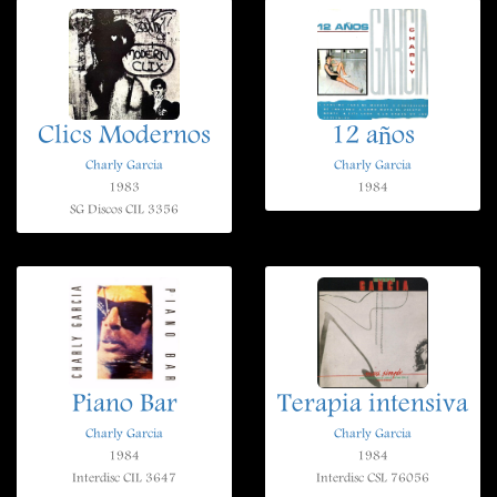
Clics Modernos
12 años
Charly Garcia
Charly Garcia
1983
1984
SG Discos CIL 3356
Piano Bar
Terapia intensiva
Charly Garcia
Charly Garcia
1984
1984
Interdisc CIL 3647
Interdisc CSL 76056