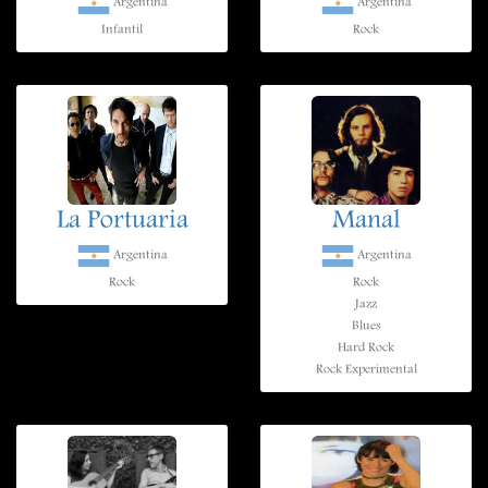
Argentina
Argentina
Infantil
Rock
La Portuaria
Manal
Argentina
Argentina
Rock
Rock
Jazz
Blues
Hard Rock
Rock Experimental