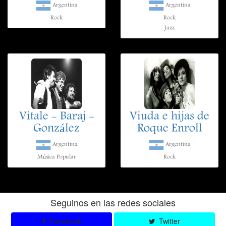
Argentina
Argentina
Rock
Rock
Jazz
Vitale - Baraj -
Viuda e hijas de
González
Roque Enroll
Argentina
Argentina
Música Popular
Rock
Seguinos en las redes sociales
Facebook
Twitter