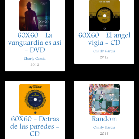
60X60 - La
60X60 - El angel
vanguardia es asi
vigia - CD
- DVD
Charly Garcia
2012
Charly Garcia
2012
60X60 - Detras
Random
de las paredes -
Charly Garcia
CD
2017