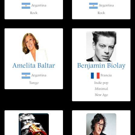
Argentina
Argentina
Rock
Rock
Amelita Baltar
Benjamin Biolay
Argentina
Francia
Tango
Indie pop
Minimal
New Age