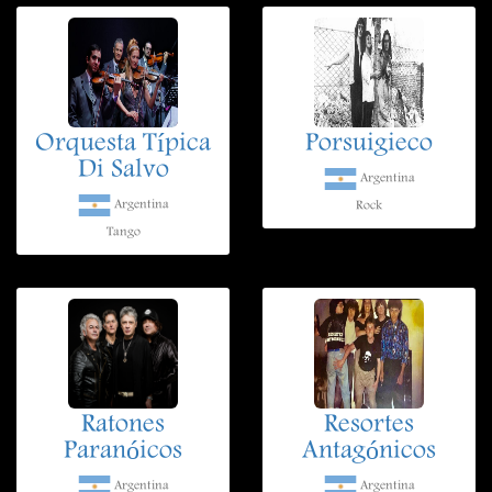
Orquesta Típica
Porsuigieco
Di Salvo
Argentina
Argentina
Rock
Tango
Ratones
Resortes
Paranóicos
Antagónicos
Argentina
Argentina