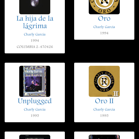
La hija de la
Oro
lágrima
Charly Garcia
1994
Charly Garcia
1994
COLUMBIA 2-470426
Unplugged
Oro II
Charly Garcia
Charly Garcia
1995
1995