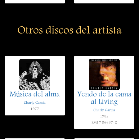
Otros discos del artista
Música del alma
Yendo de la cama
al Living
Charly Garcia
1977
Charly Garcia
1982
EMI 7 96637-2