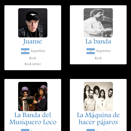
Juanse
La banda
Argentina
Argentina
Rock
Rock
Rock latino
La Banda del
La Máquina de
Musiquero Loco
hacer pájaros