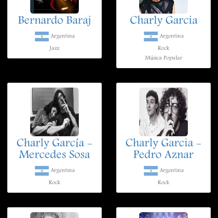
Bernardo Baraj
Charly Garcia
Argentina
Argentina
Jazz
Rock
Música Popular
Charly García -
Charly Garcia -
Mercedes Sosa
Pedro Aznar
Argentina
Argentina
Rock
Rock