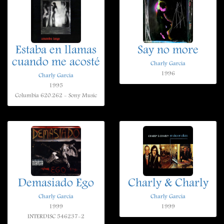
Estaba en llamas
Say no more
cuando me acosté
Charly Garcia
1996
Charly Garcia
1995
Columbia 620.262 - Sony Music
Demasiado Ego
Charly & Charly
Charly Garcia
Charly Garcia
1999
1999
INTERDISC 546237-2