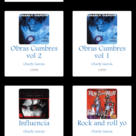
Obras Cumbres
Obras Cumbres
vol 2
vol 1
Charly Garcia
Charly Garcia
1999
1999
Influencia
Rock and roll yo
Charly Garcia
Charly Garcia