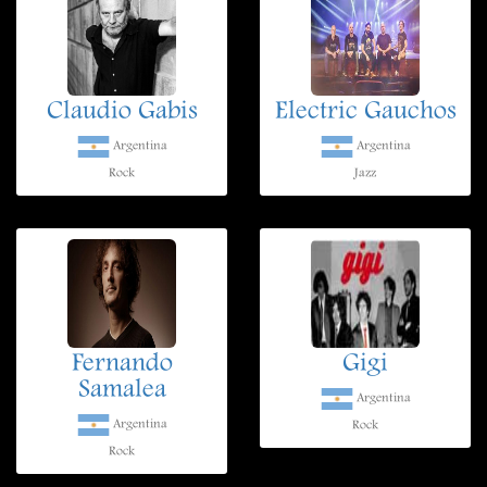
Claudio Gabis
Electric Gauchos
Argentina
Argentina
Rock
Jazz
Fernando
Gigi
Samalea
Argentina
Argentina
Rock
Rock