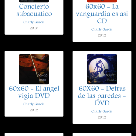
Concierto
60x60 - La
subacuatico
vanguardia es asi
CD
Charly Garcia
2010
Charly Garcia
2012
60x60 - El angel
60X60 - Detras
vigia DVD
de las paredes -
DVD
Charly Garcia
2012
Charly Garcia
2012