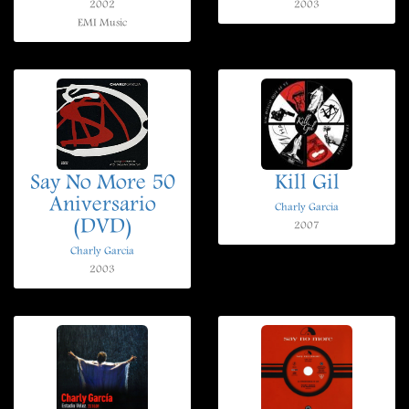
2002
2003
EMI Music
Say No More 50
Kill Gil
Aniversario
Charly Garcia
(DVD)
2007
Charly Garcia
2003