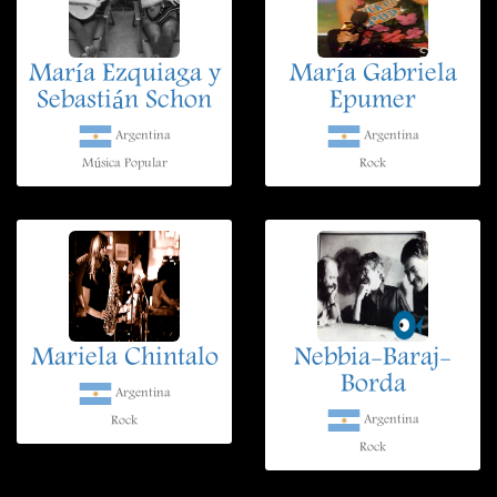
María Ezquiaga y
María Gabriela
Sebastián Schon
Epumer
Argentina
Argentina
Música Popular
Rock
Mariela Chintalo
Nebbia-Baraj-
Borda
Argentina
Argentina
Rock
Rock