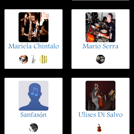
Mariela Chintalo
Mario Serra
Sanfasón
Ulises Di Salvo