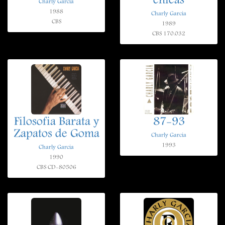
chicas
Charly Garcia
1988
Charly Garcia
CBS
1989
CBS 170.032
Filosofia Barata y
87-93
Zapatos de Goma
Charly Garcia
1993
Charly Garcia
1990
CBS CD-80506