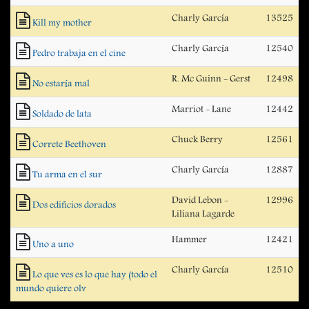
Charly García
13525
Kill my mother
Charly García
12540
Pedro trabaja en el cine
R. Mc Guinn - Gerst
12498
No estaría mal
Marriot - Lane
12442
Soldado de lata
Chuck Berry
12561
Correte Beethoven
Charly García
12887
Tu arma en el sur
David Lebon -
12996
Dos edificios dorados
Liliana Lagarde
Hammer
12421
Uno a uno
Charly García
12510
Lo que ves es lo que hay (todo el
mundo quiere olv