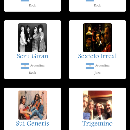
Rock
Rock
Seru Giran
Sexteto Irreal
Argentina
Argentina
Rock
Jazz
Sui Generis
Trigemino