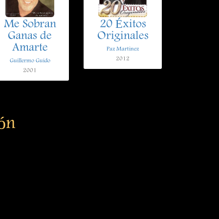
Me Sobran
20 Éxitos
Ganas de
Originales
Amarte
Paz Martinez
2012
Guillermo Guido
2001
ión