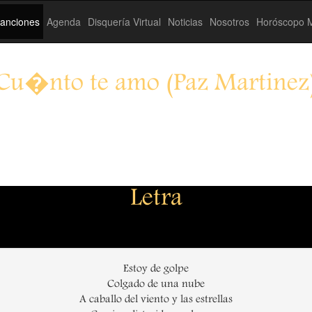
anciones
Agenda
Disquería Virtual
Noticias
Nosotros
Horóscopo M
Cu�nto te amo (Paz Martinez
Letra
Estoy de golpe
Colgado de una nube
A caballo del viento y las estrellas