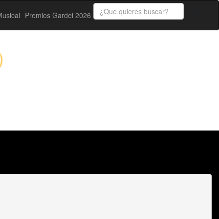
usical
Premios Gardel 2026
)