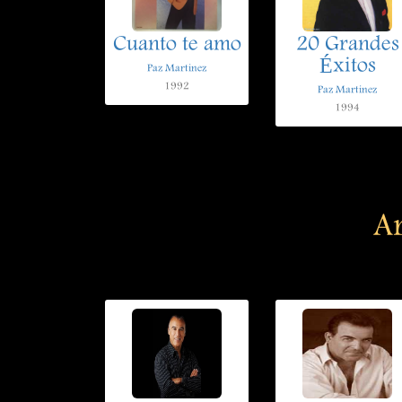
Cuanto te amo
20 Grandes
Éxitos
Paz Martinez
1992
Paz Martinez
1994
Ar