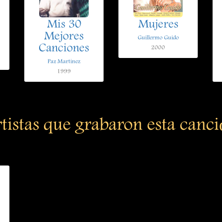
Mis 30
Mujeres
Mejores
Guillermo Guido
Canciones
2000
Paz Martinez
1999
tistas que grabaron esta canc