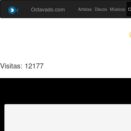
Octavado.com
Artistas
Discos
Músicos
C
Visitas: 12177