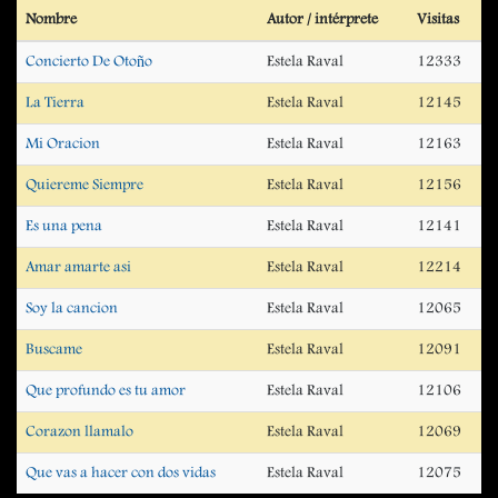
Nombre
Autor / intérprete
Visitas
Concierto De Otoño
Estela Raval
12333
La Tierra
Estela Raval
12145
Mi Oracion
Estela Raval
12163
Quiereme Siempre
Estela Raval
12156
Es una pena
Estela Raval
12141
Amar amarte asi
Estela Raval
12214
Soy la cancion
Estela Raval
12065
Buscame
Estela Raval
12091
Que profundo es tu amor
Estela Raval
12106
Corazon llamalo
Estela Raval
12069
Que vas a hacer con dos vidas
Estela Raval
12075