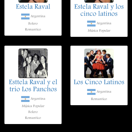
Estela Raval
Estela Raval y los
cinco latinos
Argentina
Argentina
Bolero
Romantico
Música Popular
Esttela Raval y el
Los Cinco Latinos
trio Los Panchos
Argentina
Argentina
Romantico
Música Popular
Bolero
Romantico