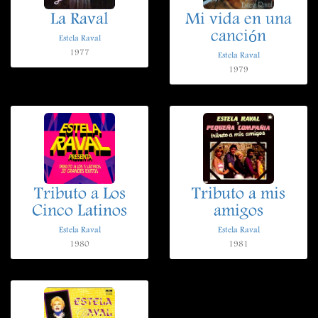
La Raval
Mi vida en una
canción
Estela Raval
1977
Estela Raval
1979
Tributo a Los
Tributo a mis
Cinco Latinos
amigos
Estela Raval
Estela Raval
1980
1981