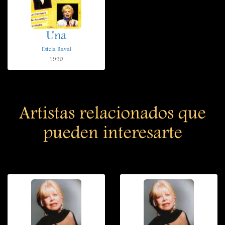
Una
Estela Raval
1990
Artistas relacionados que
pueden interesarte