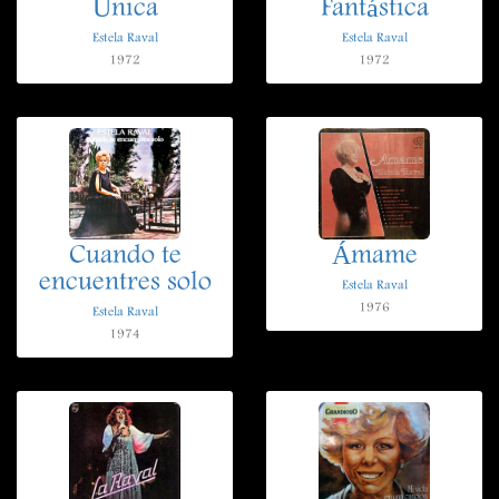
Única
Fantástica
Estela Raval
Estela Raval
1972
1972
Cuando te
Ámame
encuentres solo
Estela Raval
1976
Estela Raval
1974