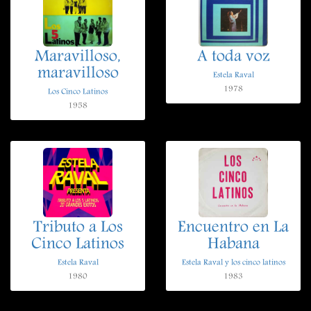
Maravilloso,
A toda voz
maravilloso
Estela Raval
1978
Los Cinco Latinos
1958
Tributo a Los
Encuentro en La
Cinco Latinos
Habana
Estela Raval
Estela Raval y los cinco latinos
1980
1983