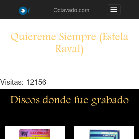
Octavado.com
Toggle navig
Quiereme Siempre (Estela
Raval)
Visitas: 12156
Discos donde fue grabado