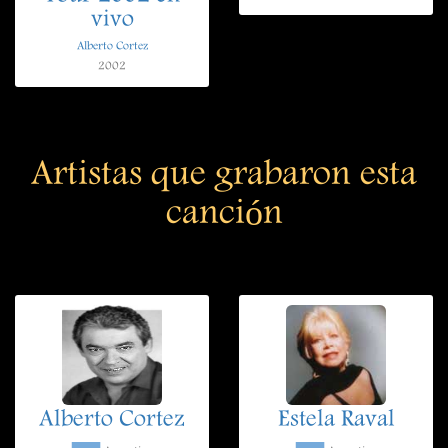
vivo
Alberto Cortez
2002
Artistas que grabaron esta
canción
Alberto Cortez
Estela Raval