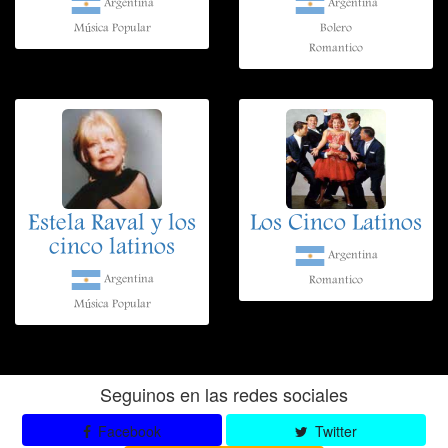
Argentina
Argentina
Música Popular
Bolero
Romantico
Estela Raval y los
Los Cinco Latinos
cinco latinos
Argentina
Argentina
Romantico
Música Popular
Seguinos en las redes sociales
Facebook
Twitter