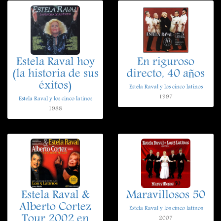
Estela Raval hoy
En riguroso
(la historia de sus
directo, 40 años
éxitos)
Estela Raval y los cinco latinos
1997
Estela Raval y los cinco latinos
1988
Estela Raval &
Maravillosos 50
Alberto Cortez
Estela Raval y los cinco latinos
Tour 2002 en
2007