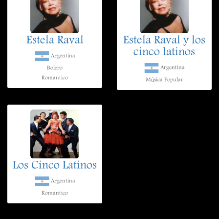
Estela Raval
Estela Raval y los
cinco latinos
Argentina
Argentina
Bolero
Romantico
Música Popular
Los Cinco Latinos
Argentina
Romantico