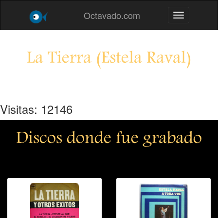
Octavado.com
Toggle navig
La Tierra (Estela Raval)
Visitas: 12146
Discos donde fue grabado