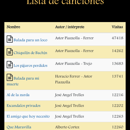
Lista de canciones
Nombre
Autor / intérprete
Visitas
Astor Piazzolla - Ferrer
47418
Balada para un loco
Astor Piazzolla - Ferrer
14262
Chiquilín de Bachín
Astor Piazzolla - Trejo
13683
Los pájaros perdidos
Horacio Ferrer - Astor
13741
Balada para mi
Piazzolla
muerte
Al de la zurda
José Angel Trelles
12216
Escandalos privados
José Angel Trelles
12202
El amigo que hoy necesito
José Angel Trelles
12263
Que Maravilla
Alberto Cortez
12260