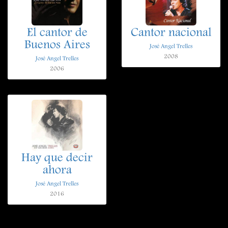
El cantor de
Cantor nacional
Buenos Aires
José Angel Trelles
2008
José Angel Trelles
2006
Hay que decir
ahora
José Angel Trelles
2016