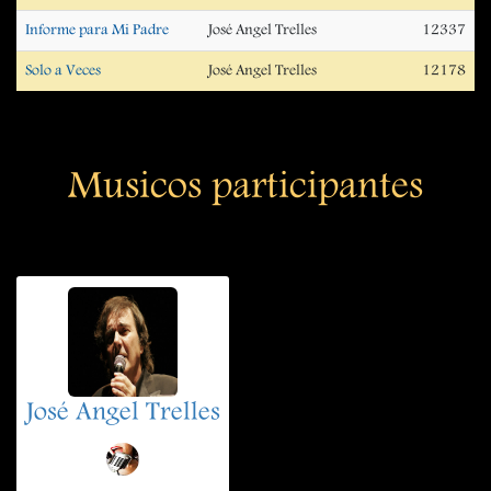
Informe para Mi Padre
José Angel Trelles
12337
Solo a Veces
José Angel Trelles
12178
Musicos participantes
José Angel Trelles