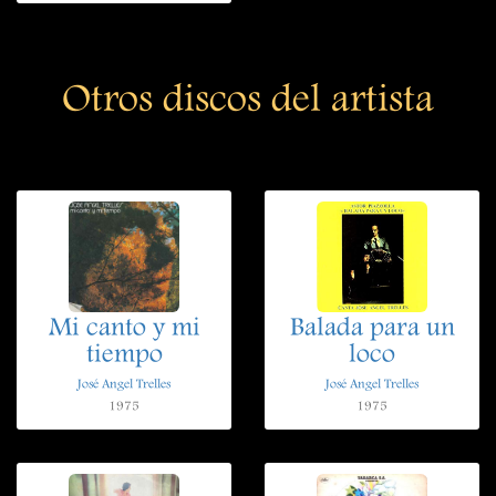
Otros discos del artista
Mi canto y mi
Balada para un
tiempo
loco
José Angel Trelles
José Angel Trelles
1975
1975