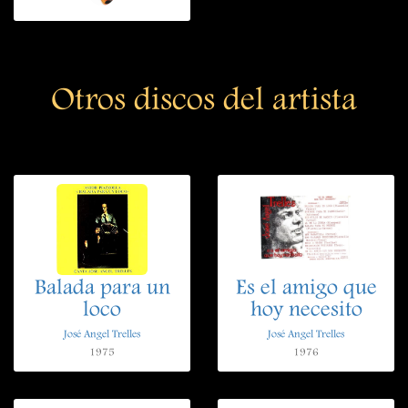
Otros discos del artista
Balada para un
Es el amigo que
loco
hoy necesito
José Angel Trelles
José Angel Trelles
1975
1976