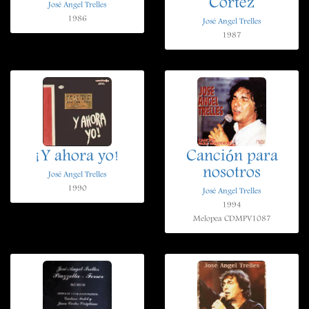
Cortez
José Angel Trelles
1986
José Angel Trelles
1987
¡Y ahora yo!
Canción para
nosotros
José Angel Trelles
1990
José Angel Trelles
1994
Melopea CDMPV1087