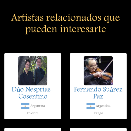
Artistas relacionados que
pueden interesarte
Dúo Nesprias-
Fernando Suárez
Cosentino
Paz
Argentina
Argentina
Folclore
Tango