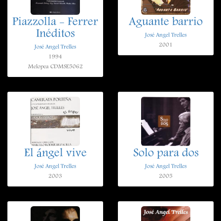
Piazzolla - Ferrer
Aguante barrio
Inéditos
José Angel Trelles
2001
José Angel Trelles
1994
Melopea CDMSE5062
El ángel vive
Solo para dos
José Angel Trelles
José Angel Trelles
2003
2005