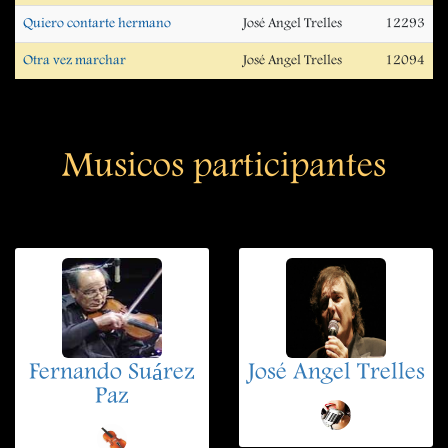
Quiero contarte hermano
José Angel Trelles
12293
Otra vez marchar
José Angel Trelles
12094
Musicos participantes
Fernando Suárez
José Angel Trelles
Paz