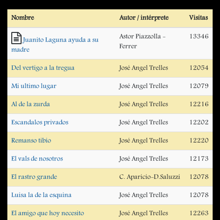
Nombre
Autor / intérprete
Visitas
Astor Piazzolla -
13346
Juanito Laguna ayuda a su
Ferrer
madre
Del vertigo a la tregua
José Angel Trelles
12054
Mi ultimo lugar
José Angel Trelles
12079
Al de la zurda
José Angel Trelles
12216
Escandalos privados
José Angel Trelles
12202
Remanso tibio
José Angel Trelles
12220
El vals de nosotros
José Angel Trelles
12173
El rastro grande
C. Aparicio-D.Saluzzi
12078
Luisa la de la esquina
José Angel Trelles
12078
El amigo que hoy necesito
José Angel Trelles
12263