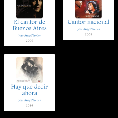
El cantor de
Cantor nacional
Buenos Aires
José Angel Trelles
2008
José Angel Trelles
2006
Hay que decir
ahora
José Angel Trelles
2016