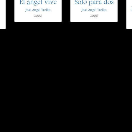
El ángel vive
Solo para dos
José Angel Trelles
José Angel Trelles
2003
2005