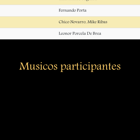
Fernando Porta
Chico Novarro, Mike Ribas
Leonor Porcela De Brea
Musicos participantes