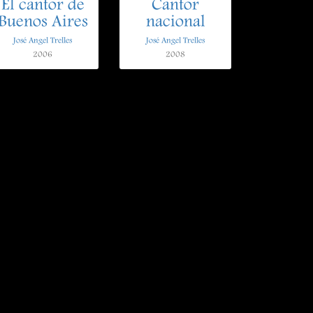
El cantor de
Cantor
Buenos Aires
nacional
José Angel Trelles
José Angel Trelles
2006
2008