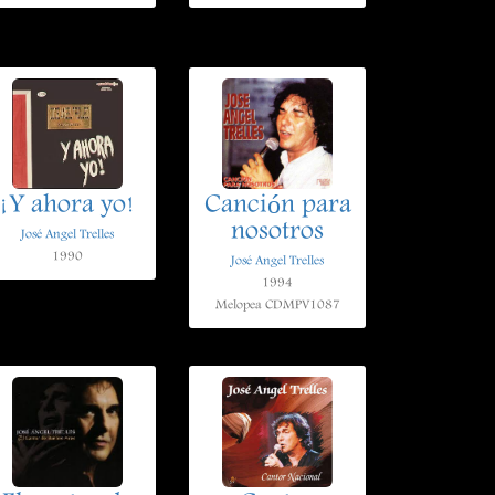
¡Y ahora yo!
Canción para
nosotros
José Angel Trelles
1990
José Angel Trelles
1994
Melopea CDMPV1087