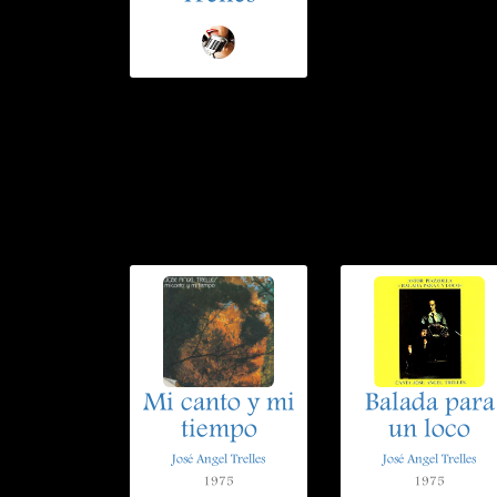
Mi canto y mi
Balada para
tiempo
un loco
José Angel Trelles
José Angel Trelles
1975
1975