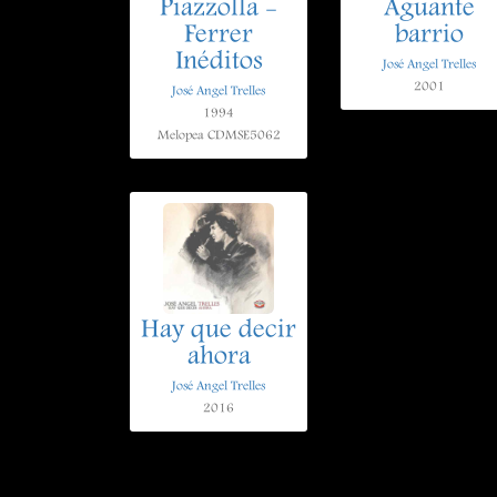
Piazzolla -
Aguante
Ferrer
barrio
Inéditos
José Angel Trelles
2001
José Angel Trelles
1994
Melopea CDMSE5062
Hay que decir
ahora
José Angel Trelles
2016