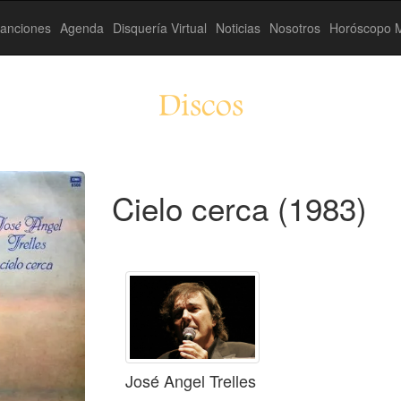
anciones
Agenda
Disquería Virtual
Noticias
Nosotros
Horóscopo M
Discos
Cielo cerca (1983)
José Angel Trelles