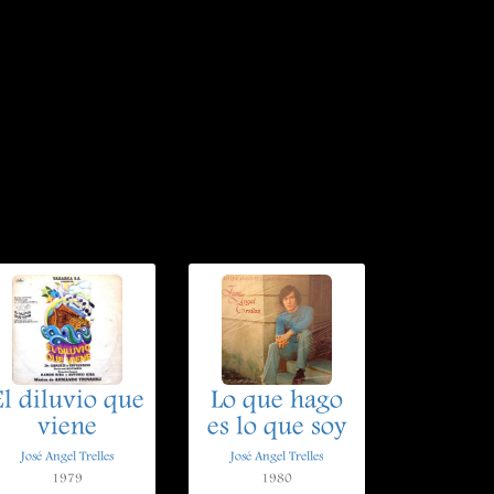
El diluvio que
Lo que hago
viene
es lo que soy
José Angel Trelles
José Angel Trelles
1979
1980