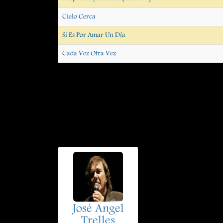
Cielo Cerca
Si Es Por Amar Un Día
Cada Vez Otra Vez
José Angel
Trelles