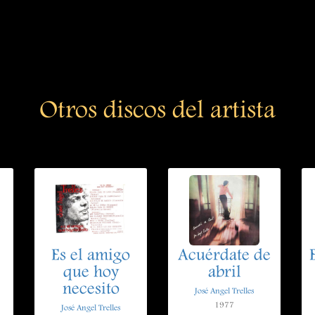
Otros discos del artista
Es el amigo
Acuérdate de
que hoy
abril
necesito
José Angel Trelles
1977
José Angel Trelles