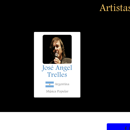
Artista
José Angel
Trelles
Argentina
Música Popular