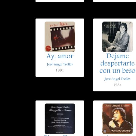
Ay, amor
Dejame
despertarte
José Angel Trelles
con un beso
1981
José Angel Trelles
1984