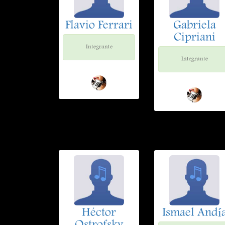
Flavio Ferrari
Gabriela
Cipriani
Integrante
Integrante
Héctor
Ismael Andí