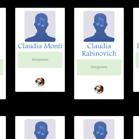
Claudia Monti
Claudia
Rabinovich
Integrante
Integrante