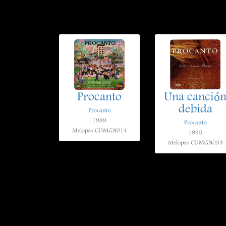
Procanto
Una canció
debida
Procanto
1989
Procanto
Melopea CDMGN014
1995
Melopea CDMGN033