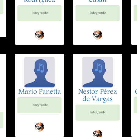
Rodríguez
Casali
Integrante
Integrante
Mario Panetta
Néstor Pérez
de Vargas
Integrante
Integrante