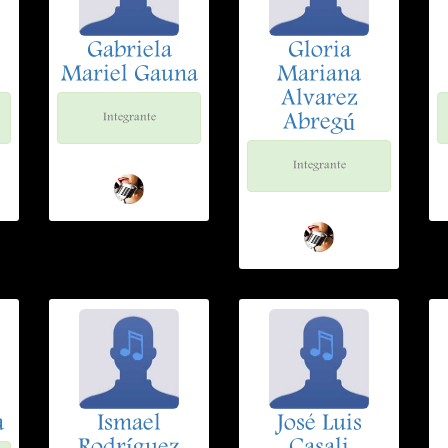
Gabriela
Gloria
Mariel Gauna
Mariana
Alvarez
Abregú
Integrante
Integrante
a
Ismael
José Luis