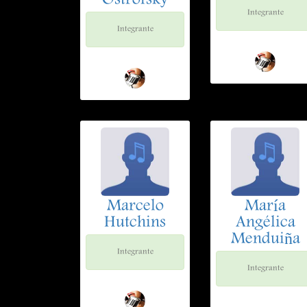
Ostrofsky
Integrante
Integrante
Marcelo
María
Hutchins
Angélica
Menduiña
Integrante
Integrante