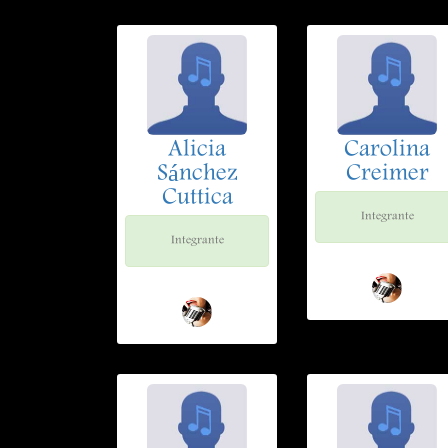
Alicia
Carolina
Sánchez
Creimer
Cuttica
Integrante
Integrante