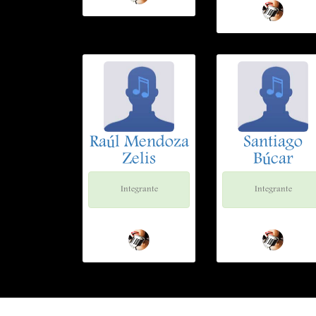
Raúl Mendoza
Santiago
Zelis
Búcar
Integrante
Integrante