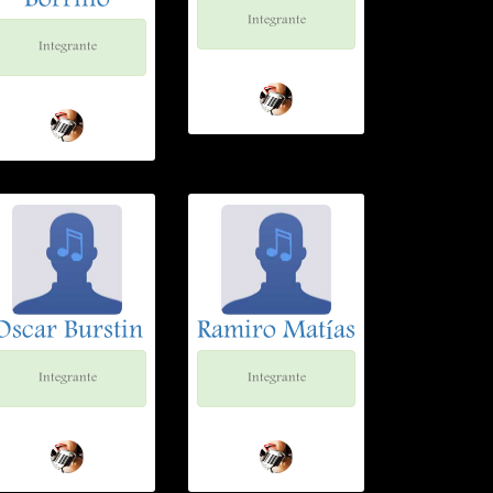
Borrillo
Integrante
Integrante
Oscar Burstin
Ramiro Matías
Integrante
Integrante