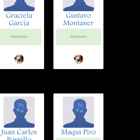
Graciela
Gustavo
García
Montaner
Integrante
Integrante
Juan Carlos
Maqui Piro