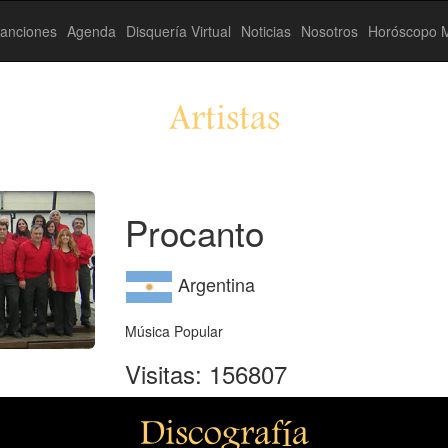
anciones
Agenda
Disquería Virtual
Noticias
Nosotros
Horóscopo M
Artistas
Procanto
Argentina
Música Popular
Visitas: 156807
Discografía