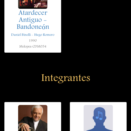
Atardecer
Antiguo -
Bandoneón
Daniel Binelli - Hugo Romero
1990
Melopea CDM054
Integrantes