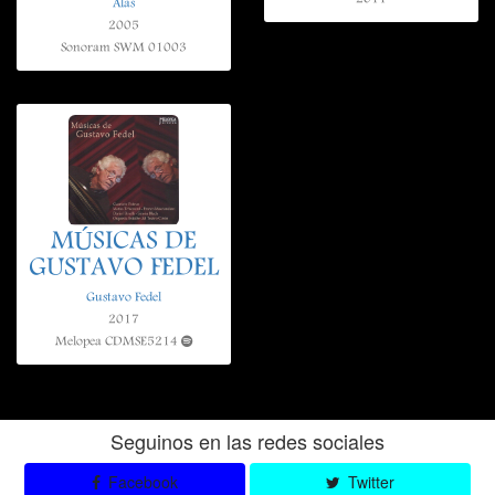
Alas
2005
Sonoram SWM 01003
MÚSICAS DE
GUSTAVO FEDEL
Gustavo Fedel
2017
Melopea CDMSE5214
Seguinos en las redes sociales
Facebook
Twitter