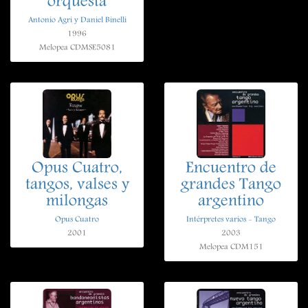
orquesta
Antonio Agri y Daniel Binelli
1996
Melopea CDMSE5081
Opus Cuatro,
Encuentro de
tangos, valses y
grandes Tango
milongas
argentino
Opus Cuatro
Intérpretes varios - Tango
2001
2003
Melopea CDM151