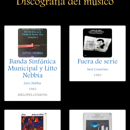
Discografía del músico
Banda Sinfónica
Fuera de serie
Municipal y Litto
Saul Cosentino
Nebbia
1983
Litto Nebbia
1983
MELOPEA CDM096