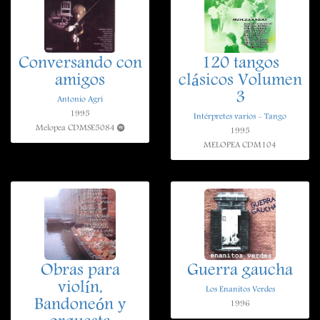
Conversando con
120 tangos
amigos
clásicos Volumen
3
Antonio Agri
1995
Intérpretes varios - Tango
Melopea CDMSE5084
1995
MELOPEA CDM104
Obras para
Guerra gaucha
violín,
Los Enanitos Verdes
Bandoneón y
1996