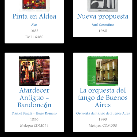
Pinta en Aldea
Nueva propuesta
Alas
Saul Cosentino
1983
1985
EMI 16486
Atardecer
La orquesta del
Antiguo -
tango de Buenos
Bandoneón
Aires
Daniel Binelli - Hugo Romero
Orquesta del tango de Buenos Aires
1990
1990
Melopea CDM054
Melopea CDM050