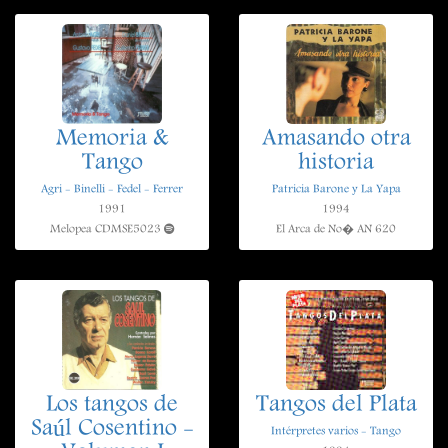
Memoria &
Amasando otra
Tango
historia
Agri - Binelli - Fedel - Ferrer
Patricia Barone y La Yapa
1991
1994
Melopea CDMSE5023
El Arca de No� AN 620
Los tangos de
Tangos del Plata
Saúl Cosentino -
Intérpretes varios - Tango