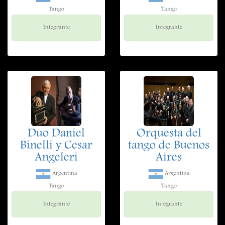
Tango
Tango
Integrante
Integrante
Duo Daniel
Orquesta del
Binelli y Cesar
tango de Buenos
Angeleri
Aires
Argentina
Argentina
Tango
Tango
Integrante
Integrante