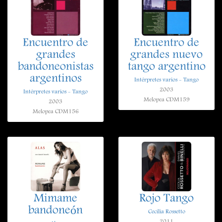
Encuentro de
Encuentro de
grandes
grandes nuevo
bandoneonistas
tango argentino
argentinos
Intérpretes varios - Tango
2003
Intérpretes varios - Tango
Melopea CDM159
2003
Melopea CDM156
Mimame
Rojo Tango
bandoneón
Cecilia Rossetto
2011