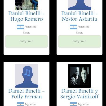
Daniel Binelli -
Daniel Binelli -
Hugo Romero
Néstor Astarita
Argentina
Argentina
Tango
Tango
Integrante
Integrante
Daniel Binelli -
Daniel Binelli y
Polly Ferman
Sergio Vainikoff
Argentina
Argentina