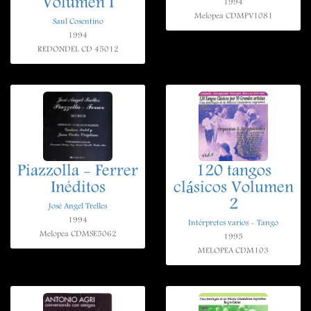
Volumen I
1994
Melopea CDMPV1081
Saul Cosentino
1994
REDONDEL CD 45012
Piazzolla - Ferrer
120 tangos
Inéditos
clásicos Volumen
2
José Angel Trelles
1994
Intérpretes varios - Tango
Melopea CDMSE5062
1995
MELOPEA CDM103