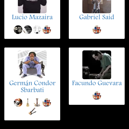
Lucio Mazaira
Gabriel Said
Germán Condor
Facundo Guevara
Sbarbati