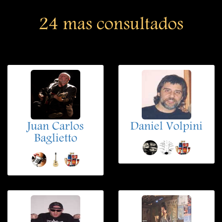
24 mas consultados
Juan Carlos
Daniel Volpini
Baglietto