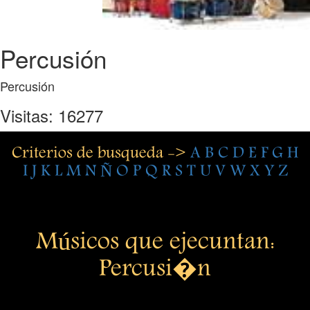
Percusión
Percusión
Visitas: 16277
Criterios de busqueda ->
A
B
C
D
E
F
G
H
I
J
K
L
M
N
Ñ
O
P
Q
R
S
T
U
V
W
X
Y
Z
Músicos que ejecuntan:
Percusi�n