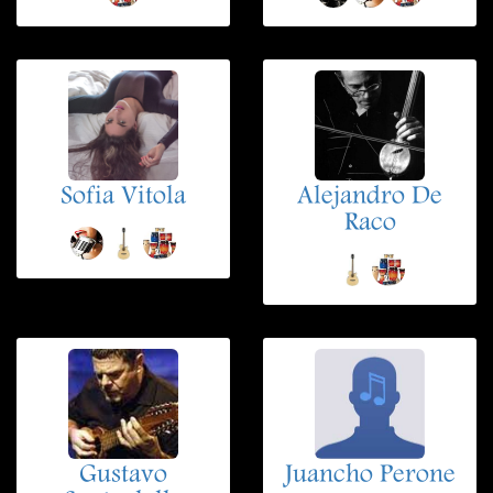
Sofia Vitola
Alejandro De
Raco
Gustavo
Juancho Perone