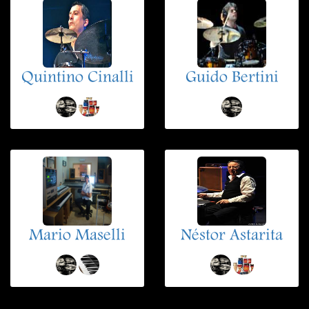
Quintino Cinalli
Guido Bertini
Mario Maselli
Néstor Astarita