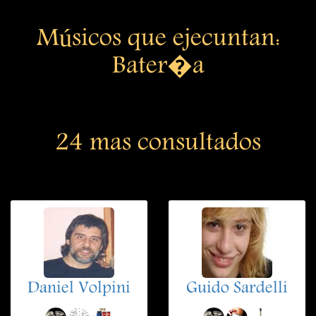
Músicos que ejecuntan:
Bater�a
24 mas consultados
Daniel Volpini
Guido Sardelli