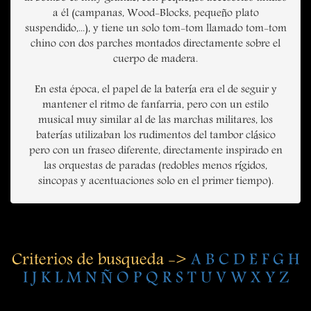
a él (campanas, Wood-Blocks, pequeño plato
suspendido,...), y tiene un solo tom-tom llamado tom-tom
chino con dos parches montados directamente sobre el
cuerpo de madera.
En esta época, el papel de la batería era el de seguir y
mantener el ritmo de fanfarria, pero con un estilo
musical muy similar al de las marchas militares, los
baterías utilizaban los rudimentos del tambor clásico
pero con un fraseo diferente, directamente inspirado en
las orquestas de paradas (redobles menos rígidos,
sincopas y acentuaciones solo en el primer tiempo).
Criterios de busqueda ->
A
B
C
D
E
F
G
H
I
J
K
L
M
N
Ñ
O
P
Q
R
S
T
U
V
W
X
Y
Z