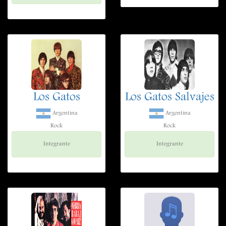
Los Gatos
Los Gatos Salvajes
Argentina
Argentina
Rock
Rock
Integrante
Integrante