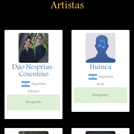
Artistas
Dúo Nesprias-
Huinca
Cosentino
Argentina
Argentina
Rock
Folclore
Integrante
Integrante