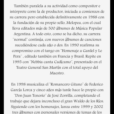
También paralela a su actividad como compositor e
intérprete corre la de productor, iniciada a comienzos de
su carrera pero establecida definitivamente en 1988 con
la fundación de su propio sello, Melopea, con el cual
lleva editados más de 500 álbumes de Música Popular
Argentina. A todo esto, como se ha dicho, su carrera
¨normal¨ continúa, con nuevos álbumes de canciones
sucediéndose cada año o dos. En 1990 reafirma su
compromiso con el tango en ¨Homenaje a Gardel y Le
Pera¨ , editado también en Francia y Brasil. Repite en
1995 con ¨Nebbia canta Cadícamo¨, presentado en el
Teatro General San Martín con el total apoyo del
Maestro.
En 1998 musicaliza el ¨Romancero Gitano¨ de Federico
García Lorca y cinco años más tarde hace lo propio con
¨Don Juan Tenorio¨ de José Zorrilla, completando el
trabajo que dejara inconcluso el gran Waldo de los Ríos.
Siguiendo con los homenajes, lanza entre 1999 y 2002
tres álbumes con personales versiones de temas de los