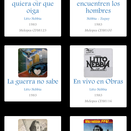
quiera oir que
encuentren los
oiga
hombres
Litto Nebbia
Nebbia - Zupay
1983
1983
Melopea CDM123
Melopea CDM100
La guerra no sabe
En vivo en Obras
Litto Nebbia
Litto Nebbia
1983
1983
Melopea CDM116