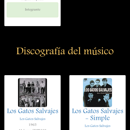
Integrante
Discografía del músico
Los Gatos Salvajes
Los Gatos Salvajes
- Simple
Los Gatos Salvajes
1965
Los Gatos Salvajes