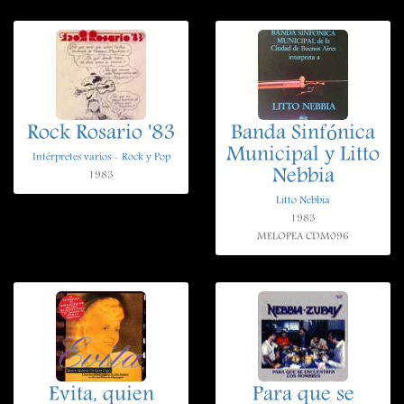
Rock Rosario '83
Banda Sinfónica
Municipal y Litto
Intérpretes varios - Rock y Pop
Nebbia
1983
Litto Nebbia
1983
MELOPEA CDM096
Evita, quien
Para que se