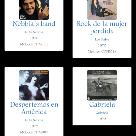
Nebbia´s band
Rock de la mujer
perdida
Litto Nebbia
1970
Los Gatos
Melopea CDM111
1970
Melopea CDPR018
Despertemos en
Gabriela
América
Gabriela
1972
Litto Nebbia
1972
Melopea CDM085