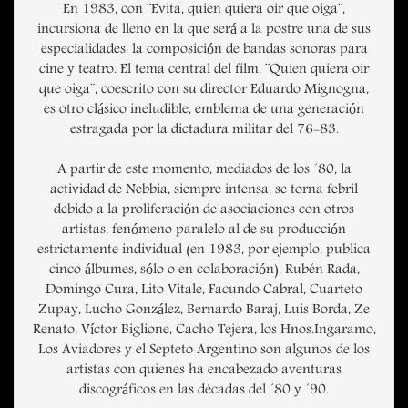
En 1983, con ¨Evita, quien quiera oir que oiga¨,
incursiona de lleno en la que será a la postre una de sus
especialidades: la composición de bandas sonoras para
cine y teatro. El tema central del film, ¨Quien quiera oir
que oiga¨, coescrito con su director Eduardo Mignogna,
es otro clásico ineludible, emblema de una generación
estragada por la dictadura militar del 76-83.
A partir de este momento, mediados de los ´80, la
actividad de Nebbia, siempre intensa, se torna febril
debido a la proliferación de asociaciones con otros
artistas, fenómeno paralelo al de su producción
estrictamente individual (en 1983, por ejemplo, publica
cinco álbumes, sólo o en colaboración). Rubén Rada,
Domingo Cura, Lito Vitale, Facundo Cabral, Cuarteto
Zupay, Lucho González, Bernardo Baraj, Luis Borda, Ze
Renato, Víctor Biglione, Cacho Tejera, los Hnos.Ingaramo,
Los Aviadores y el Septeto Argentino son algunos de los
artistas con quienes ha encabezado aventuras
discográficos en las décadas del ´80 y ´90.