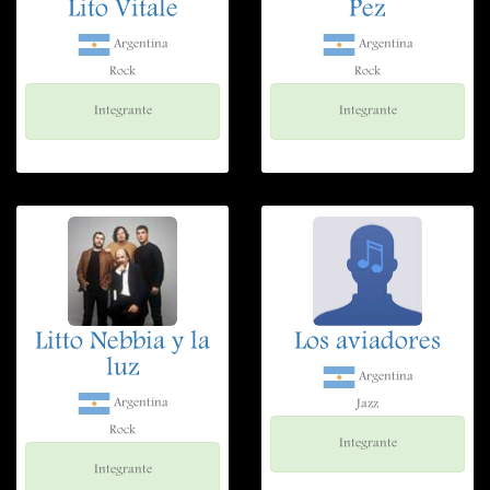
Lito Vitale
Pez
Argentina
Argentina
Rock
Rock
Integrante
Integrante
Litto Nebbia y la
Los aviadores
luz
Argentina
Argentina
Jazz
Rock
Integrante
Integrante