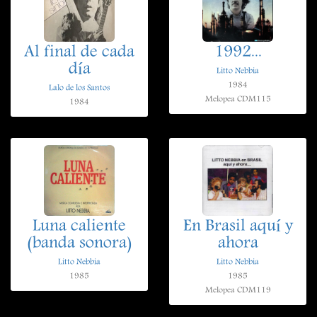
Al final de cada
1992...
día
Litto Nebbia
1984
Lalo de los Santos
Melopea CDM115
1984
Luna caliente
En Brasil aquí y
(banda sonora)
ahora
Litto Nebbia
Litto Nebbia
1985
1985
Melopea CDM119