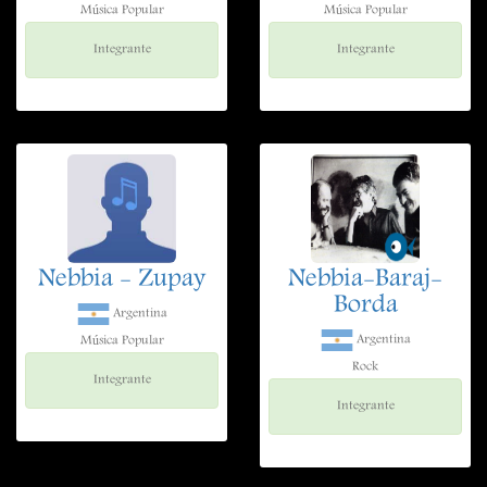
Música Popular
Música Popular
Integrante
Integrante
Nebbia - Zupay
Nebbia-Baraj-
Borda
Argentina
Argentina
Música Popular
Rock
Integrante
Integrante