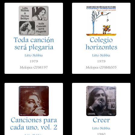
Toda canción
Colegio
será plegaria
horizontes
Litto Nebbia
Litto Nebbia
1979
1979
Melopea CDM197
Melopea CDSMI005
Canciones para
Creer
cada uno, vol. 2
Litto Nebbia
1980