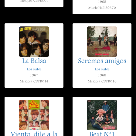
Melopea CDPR005
1965
Music Hall 30370
La Balsa
Seremos amigos
Los Gatos
Los Gatos
1967
1968
Melopea CDPR014
Melopea CDPR016
Viento, dile a la
Beat Nº1