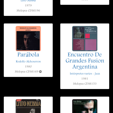
Litto Nebbia
1979
Melopea CDM196
Parábola
Encuentro De
Grandes Fusion
Rodolfo Alchourron
Argentina
1980
Melopea CDM169
Intérpretes varios - Jazz
1981
Melopea CDM153