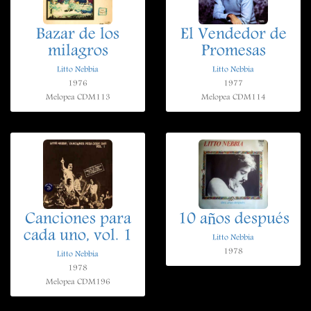
Bazar de los
El Vendedor de
milagros
Promesas
Litto Nebbia
Litto Nebbia
1976
1977
Melopea CDM113
Melopea CDM114
Canciones para
10 años después
cada uno, vol. 1
Litto Nebbia
1978
Litto Nebbia
1978
Melopea CDM196