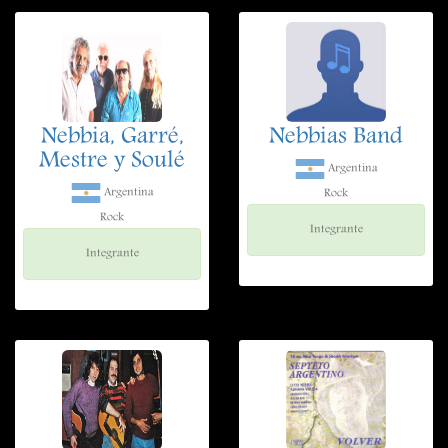
Nebbia, Garré,
Nebbias Band
Mestre y Soulé
Argentina
Argentina
Rock
Rock
Integrante
Integrante