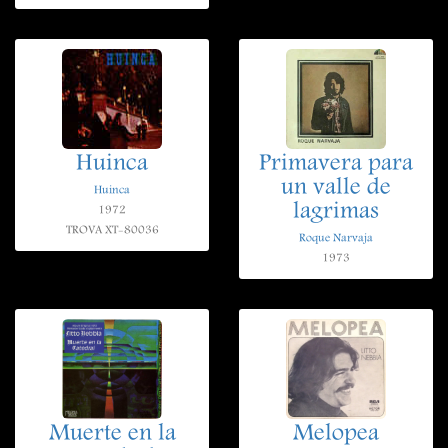
Huinca
Primavera para
un valle de
Huinca
lagrimas
1972
TROVA XT-80036
Roque Narvaja
1973
Muerte en la
Melopea