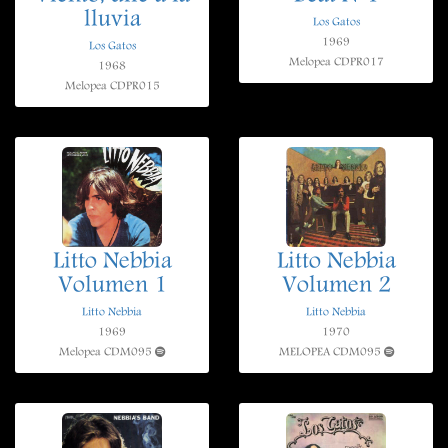
lluvia
Los Gatos
1969
Los Gatos
Melopea CDPR017
1968
Melopea CDPR015
Litto Nebbia
Litto Nebbia
Volumen 1
Volumen 2
Litto Nebbia
Litto Nebbia
1969
1970
Melopea CDM095
MELOPEA CDM095