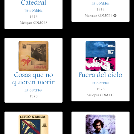
Catedral
Litto Nebbia
1974
Litto Nebbia
Melopea CDM099
1973
Melopea CDM098
Cosas que no
Fuera del cielo
quieren morir
Litto Nebbia
1975
Litto Nebbia
Melopea CDM112
1975