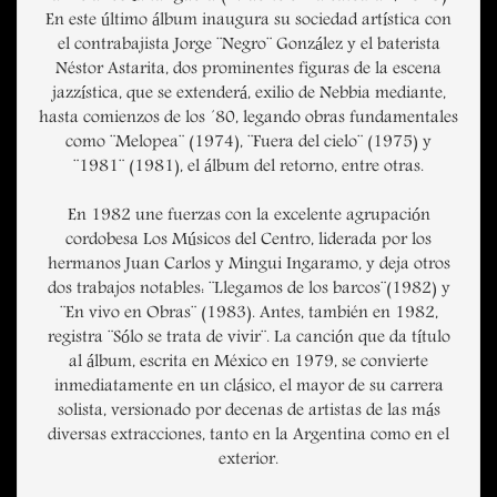
En este último álbum inaugura su sociedad artística con
el contrabajista Jorge ¨Negro¨ González y el baterista
Néstor Astarita, dos prominentes figuras de la escena
jazzística, que se extenderá, exilio de Nebbia mediante,
hasta comienzos de los ´80, legando obras fundamentales
como ¨Melopea¨ (1974), ¨Fuera del cielo¨ (1975) y
¨1981¨ (1981), el álbum del retorno, entre otras.
En 1982 une fuerzas con la excelente agrupación
cordobesa Los Músicos del Centro, liderada por los
hermanos Juan Carlos y Mingui Ingaramo, y deja otros
dos trabajos notables: ¨Llegamos de los barcos¨(1982) y
¨En vivo en Obras¨ (1983). Antes, también en 1982,
registra ¨Sólo se trata de vivir¨. La canción que da título
al álbum, escrita en México en 1979, se convierte
inmediatamente en un clásico, el mayor de su carrera
solista, versionado por decenas de artistas de las más
diversas extracciones, tanto en la Argentina como en el
exterior.