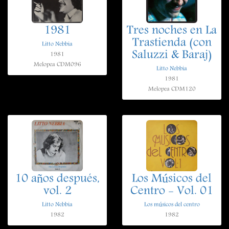
1981
Tres noches en La
Trastienda (con
Litto Nebbia
Saluzzi & Baraj)
1981
Melopea CDM096
Litto Nebbia
1981
Melopea CDM120
10 años después,
Los Músicos del
vol. 2
Centro - Vol. 01
Litto Nebbia
Los músicos del centro
1982
1982