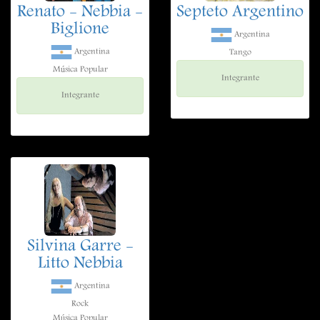
Renato - Nebbia -
Septeto Argentino
Biglione
Argentina
Argentina
Tango
Música Popular
Integrante
Integrante
Silvina Garre -
Litto Nebbia
Argentina
Rock
Música Popular