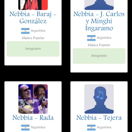
Nebbia - Baraj -
Nebbia - J. Carlos
González
y Minghi
Ingaramo
Argentina
Argentina
Música Popular
Música Popular
Integrante
Integrante
Nebbia - Rada
Nebbia - Tejera
Argentina
Argentina