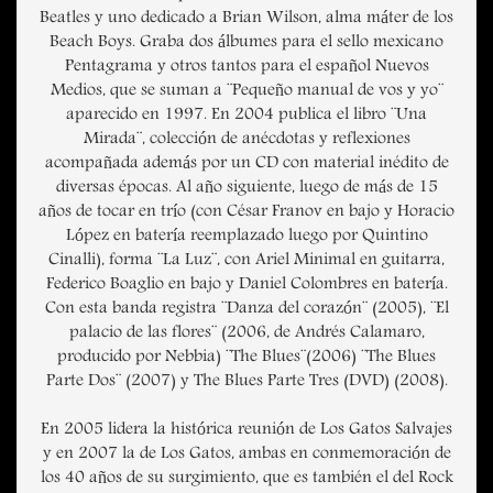
Beatles y uno dedicado a Brian Wilson, alma máter de los
Beach Boys. Graba dos álbumes para el sello mexicano
Pentagrama y otros tantos para el español Nuevos
Medios, que se suman a ¨Pequeño manual de vos y yo¨
aparecido en 1997. En 2004 publica el libro ¨Una
Mirada¨, colección de anécdotas y reflexiones
acompañada además por un CD con material inédito de
diversas épocas. Al año siguiente, luego de más de 15
años de tocar en trío (con César Franov en bajo y Horacio
López en batería reemplazado luego por Quintino
Cinalli), forma ¨La Luz¨, con Ariel Minimal en guitarra,
Federico Boaglio en bajo y Daniel Colombres en batería.
Con esta banda registra ¨Danza del corazón¨ (2005), ¨El
palacio de las flores¨ (2006, de Andrés Calamaro,
producido por Nebbia) ¨The Blues¨(2006) ¨The Blues
Parte Dos¨ (2007) y The Blues Parte Tres (DVD) (2008).
En 2005 lidera la histórica reunión de Los Gatos Salvajes
y en 2007 la de Los Gatos, ambas en conmemoración de
los 40 años de su surgimiento, que es también el del Rock