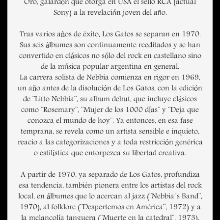
Oro, galardón que otorga en USA el sello RCA (actual
Sony) a la revelación joven del año.
Tras varios años de éxito, Los Gatos se separan en 1970.
Sus seis álbumes son continuamente reeditados y se han
convertido en clásicos no sólo del rock en castellano sino
de la música popular argentina en general.
La carrera solista de Nebbia comienza en rigor en 1969,
un año antes de la disolución de Los Gatos, con la edición
de ¨Litto Nebbia¨, su album debut, que incluye clásicos
como ¨Rosemary¨, ¨Mujer de los 1000 días¨ y ¨Deja que
conozca el mundo de hoy¨. Ya entonces, en esa fase
temprana, se revela como un artista sensible e inquieto,
reacio a las categorizaciones y a toda restricción genérica
o estilística que entorpezca su libertad creativa.
A partir de 1970, ya separado de Los Gatos, profundiza
esa tendencia, también pionera entre los artistas del rock
local, en álbumes que lo acercan al jazz (¨Nebbia´s Band¨,
1970), al folklore (¨Despertemos en América¨, 1972) y a
la melancolía tanguera (¨Muerte en la catedral¨, 1973).