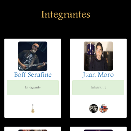
Integrantes
Boff Serafine
Juan Moro
Integrante
Integrante