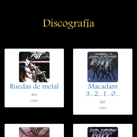
Discografía
Ruedas de metal
Macadam
3...2...1...0...
Riff
1981
Riff
1981