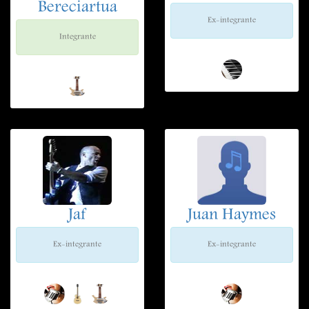
Bereciartua
Ex-integrante
Integrante
Jaf
Juan Haymes
Ex-integrante
Ex-integrante