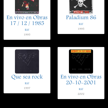
En vivo en Obras
Paladium 86
17 / 12 / 1985
Riff
1995
Riff
1995
Que sea rock
En vivo en Obras
20-10-2001
Riff
1997
Riff
2002