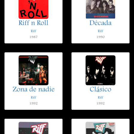
Riff n Roll
Década
Riff
Riff
1987
1990
Zona de nadie
Clásico
Riff
Riff
1992
1992