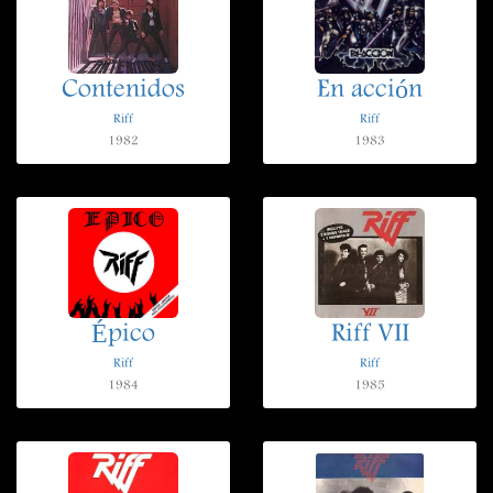
Contenidos
En acción
Riff
Riff
1982
1983
Épico
Riff VII
Riff
Riff
1984
1985