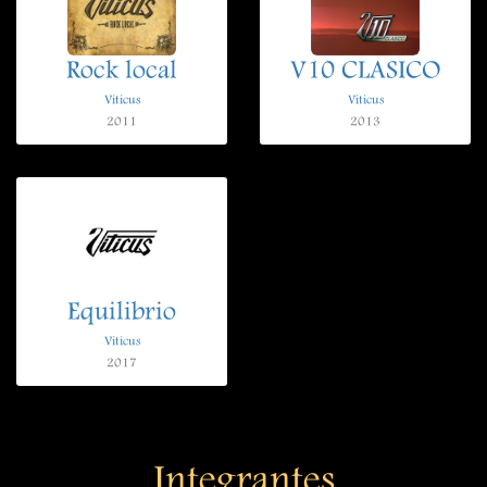
Rock local
V10 CLASICO
Viticus
Viticus
2011
2013
Equilibrio
Viticus
2017
Integrantes