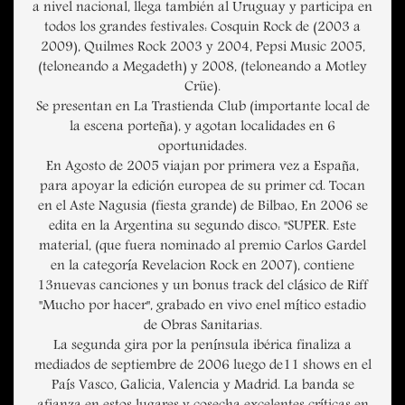
a nivel nacional, llega también al Uruguay y participa en
todos los grandes festivales: Cosquin Rock de (2003 a
2009), Quilmes Rock 2003 y 2004, Pepsi Music 2005,
(teloneando a Megadeth) y 2008, (teloneando a Motley
Crüe).
Se presentan en La Trastienda Club (importante local de
la escena porteña), y agotan localidades en 6
oportunidades.
En Agosto de 2005 viajan por primera vez a España,
para apoyar la edición europea de su primer cd. Tocan
en el Aste Nagusia (fiesta grande) de Bilbao, En 2006 se
edita en la Argentina su segundo disco: "SUPER. Este
material, (que fuera nominado al premio Carlos Gardel
en la categoría Revelacion Rock en 2007), contiene
13nuevas canciones y un bonus track del clásico de Riff
"Mucho por hacer", grabado en vivo enel mítico estadio
de Obras Sanitarias.
La segunda gira por la península ibérica finaliza a
mediados de septiembre de 2006 luego de11 shows en el
País Vasco, Galicia, Valencia y Madrid. La banda se