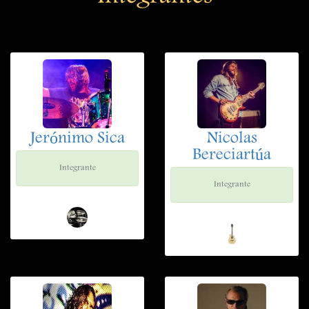
Jerónimo Sica
Nicolas
Bereciartúa
Integrante
Integrante