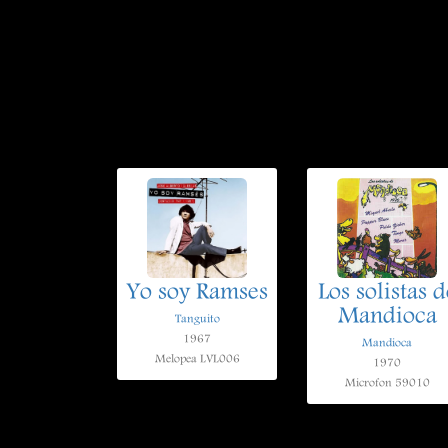
Yo soy Ramses
Los solistas d
Mandioca
Tanguito
1967
Mandioca
Melopea LVL006
1970
Microfon 59010