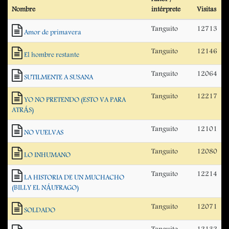
Nombre
intérprete
Visitas
Tanguito
12713
Amor de primavera
Tanguito
12146
El hombre restante
Tanguito
12064
SUTILMENTE A SUSANA
Tanguito
12217
YO NO PRETENDO (ESTO VA PARA
ATRÁS)
Tanguito
12101
NO VUELVAS
Tanguito
12080
LO INHUMANO
Tanguito
12214
LA HISTORIA DE UN MUCHACHO
(BILLY EL NÁUFRAGO)
Tanguito
12071
SOLDADO