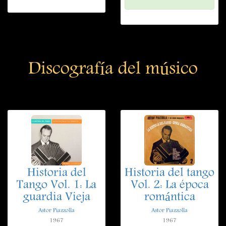
Discografía del músico
Historia del
Historia del tango
Tango Vol. 1: La
Vol. 2: La época
guardia Vieja
romántica
Astor Piazzolla
Astor Piazzolla
1967
1967