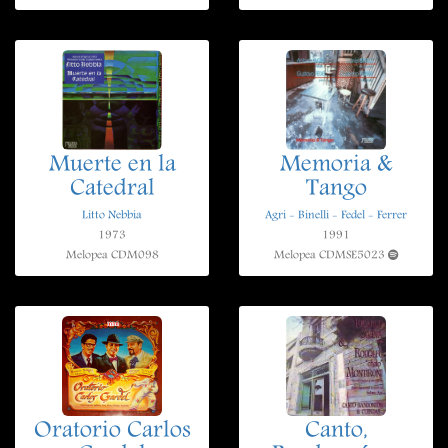
Muerte en la
Memoria &
Catedral
Tango
Litto Nebbia
Agri - Binelli - Fedel - Ferrer
1973
1991
Melopea CDM098
Melopea CDMSE5023
Oratorio Carlos
Canto,