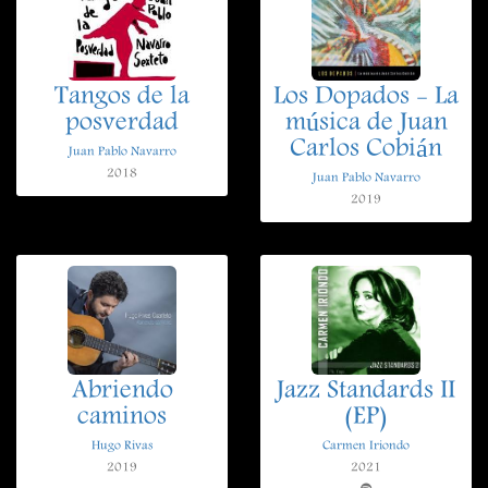
Tangos de la
Los Dopados - La
posverdad
música de Juan
Carlos Cobián
Juan Pablo Navarro
2018
Juan Pablo Navarro
2019
Abriendo
Jazz Standards II
caminos
(EP)
Hugo Rivas
Carmen Iriondo
2019
2021