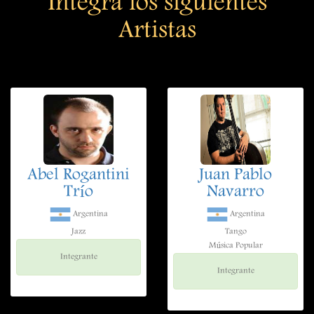
Integra los siguientes
Artistas
Abel Rogantini
Juan Pablo
Trío
Navarro
Argentina
Argentina
Jazz
Tango
Música Popular
Integrante
Integrante