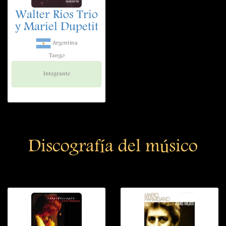
Walter Rios Trio
y Mariel Dupetit
Argentina
Tango
Integrante
Discografía del músico