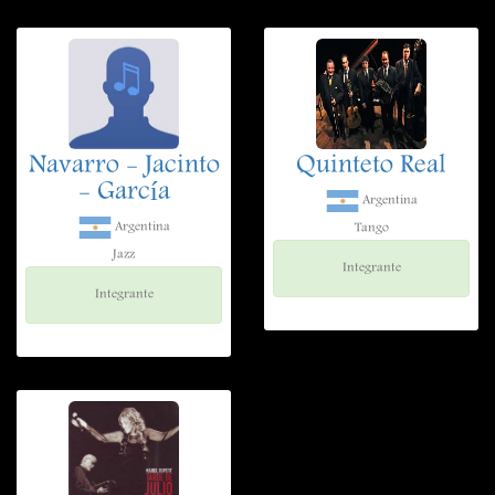
Navarro - Jacinto
Quinteto Real
- García
Argentina
Argentina
Tango
Jazz
Integrante
Integrante