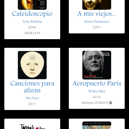
Caleidoscopio
A mis viejos...
Livia Barbosa
Mario Parmisano
2006
2007
MDR1439
Canciones para
Aeropuerto Paris
aliens
Walter Ríos
2016
Fito Paez
Melopea CDM209
2011