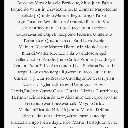
Cardenes,Mtro Marcelo Perticone, Mtro Juan Pablo
Izquierdo,Valentin Garvie,Orquesta Camara Mayo(como
solista) ,Quinteto Manuel Rego. Tango: Pablo
Agri,Gustavo Beytelmann,Armando Blumetti,Saul
Consentino,Juan Carlos Cuacci,Juan Esteban
Cuacci,Mariel Dupetit,Leopoldo Federico,Guillermo
Fernandez ,Quique Greco, Raul Lavie,Pablo
Mainetti,Nestor Marconi,Bernardo Monk,Susana
Rinaldi,Walter Rios,Leo Sujatovich,Jose Angel
Trelles,Cristian Zarate, Juan Carlos Zunini. Jazz :Jorge
Armani ,Juan Pablo Arredondo ,Livia Barbosa,Facundo
Bergalli, Gustavo Bergalli ,German Boco,Guillermo
Caliero, 4 y Cuatro,Ricardo Cavalli,Junior Cesari,Juan
Carlos Cirigliano,Rodrigo Dominguez,Hugo
Garcia,Esteban Garvie,Oscar Giunta, Nicolas Gueschberg
,Hernan Jacinto,Ricardo Lew,Alejandro Lopez,Joe Lovano
,Fernando Martinez,Marcelo Mayor,Carlos
MicheliniRicardo Nole,Alejandra Martin ,Delfina
Oliver,Eduardo Palomo,Mario Parmisano,Pipi
Piazzolla,Hugo Pierre ,Ligia Piro ,Martin Porto,Juan Cruz