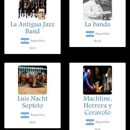
La Antigua Jazz
La banda
Band
Argentina
Argentina
Rock
Jazz
Luis Nacht
Machline,
Septeto
Herrera y
Ceravolo
Argentina
Argentina
Jazz
Jazz