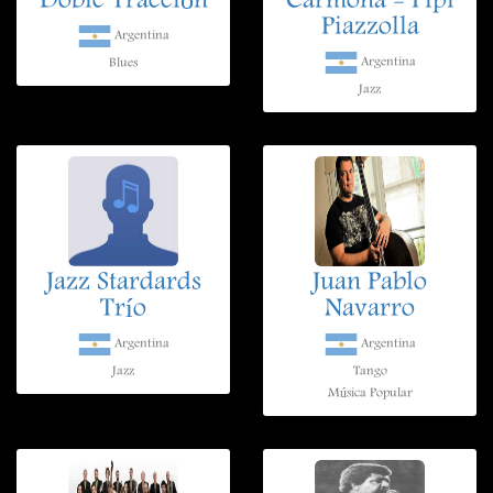
Doble Tracción
Carmona - Pipi
Piazzolla
Argentina
Argentina
Blues
Jazz
Jazz Stardards
Juan Pablo
Trío
Navarro
Argentina
Argentina
Jazz
Tango
Música Popular