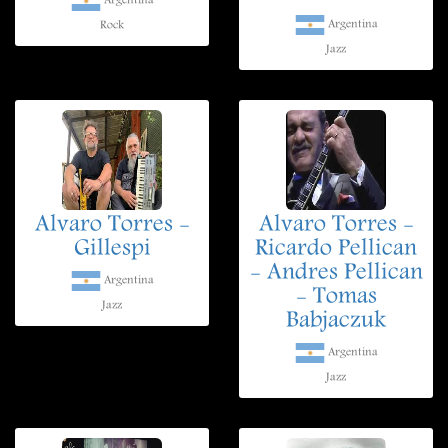
Argentina
Argentina
Rock
Jazz
Alvaro Torres -
Alvaro Torres -
Gillespi
Ricardo Pellican
- Andres Pellican
Argentina
- Tomas
Jazz
Babjaczuk
Argentina
Jazz