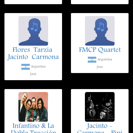
Flores  Tarzia 
FMCP Quartet
Jacinto  Carmona
Argentina
Argentina
Jazz
Jazz
Infantino & La
Jacinto -