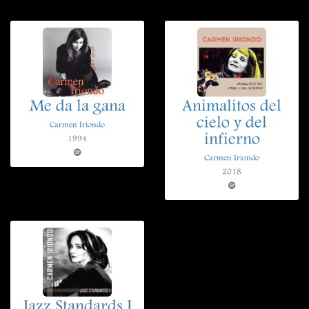
Me da la gana
Animalitos del
cielo y del
Carmen Iriondo
infierno
1994
Carmen Iriondo
2018
Jazz Standards I