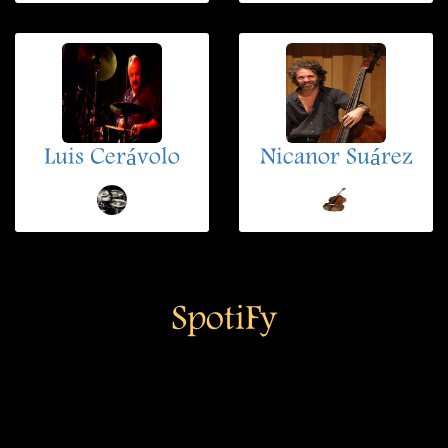
Luis Cerávolo
Nicanor Suárez
SpotiFy