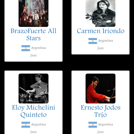
BrazoFuerte All
Carmen Iriondo
Stars
Argentina
Argentina
Jazz
Jazz
Eloy Michelini
Ernesto Jodos
Quinteto
Trío
Argentina
Argentina
Jazz
Jazz