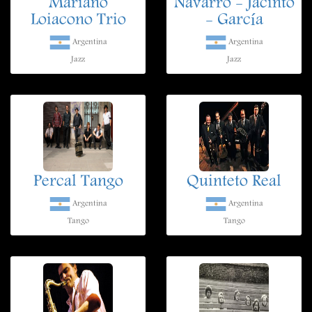
Mariano
Navarro - Jacinto
Loiacono Trio
- García
Argentina
Argentina
Jazz
Jazz
Percal Tango
Quinteto Real
Argentina
Argentina
Tango
Tango