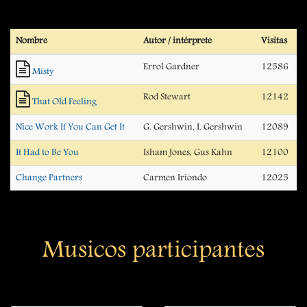
Nombre
Autor / intérprete
Visitas
Errol Gardner
12586
Misty
Rod Stewart
12142
That Old Feeling
Nice Work If You Can Get It
G. Gershwin, I. Gershwin
12089
It Had to Be You
Isham Jones, Gus Kahn
12100
Change Partners
Carmen Iriondo
12025
Musicos participantes