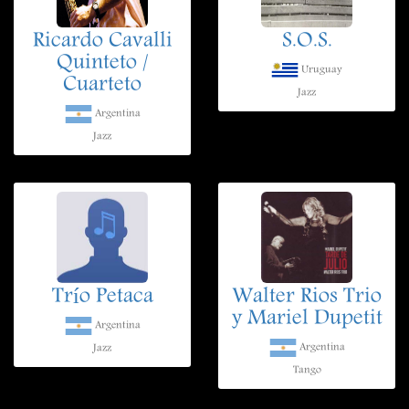
Ricardo Cavalli
S.O.S.
Quinteto /
Uruguay
Cuarteto
Jazz
Argentina
Jazz
Trío Petaca
Walter Rios Trio
y Mariel Dupetit
Argentina
Argentina
Jazz
Tango