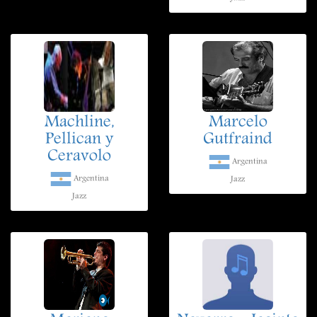
Machline,
Marcelo
Pellican y
Gutfraind
Ceravolo
Argentina
Argentina
Jazz
Jazz