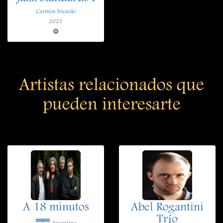
Carmen Iriondo
2021
Artistas relacionados que
pueden interesarte
A 18 minutos
Abel Rogantini
Trío