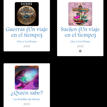
Guerras (Un viaje
Sueños (Un viaje
en el tiempo)
en el tiempo)
Ciro y Los Persas
Ciro y Los Persas
2020
2022
¿Quién sabe?
Las Pastillas del Abuelo
2023