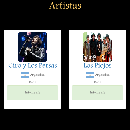
Artistas
Ciro y Los Persas
Los Piojos
Argentina
Argentina
Rock
Rock
Integrante
Integrante