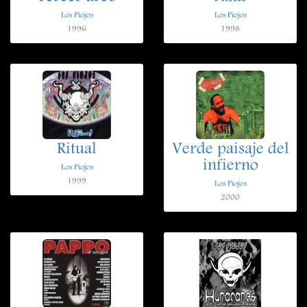
Los Piojos
Los Piojos
1996
1998
Ritual
Verde paisaje del
infierno
Los Piojos
1999
Los Piojos
2000