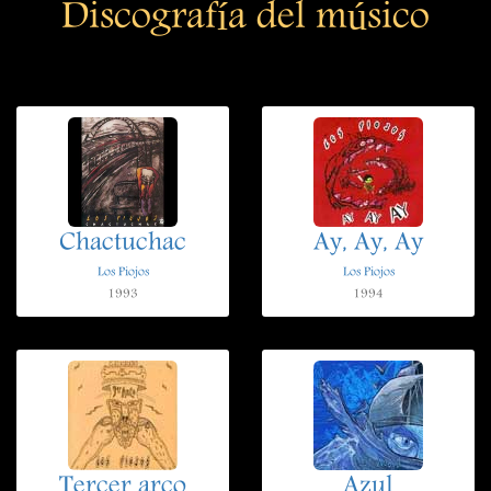
Discografía del músico
Chactuchac
Ay, Ay, Ay
Los Piojos
Los Piojos
1993
1994
Tercer arco
Azul