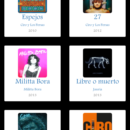
Espejos
27
Ciro y Los Persas
Ciro y Los Persas
2010
2012
Militta Bora
Libre o muerto
Militta Bora
Jauria
2013
2013