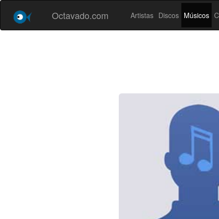
Octavado.com
Artistas
Discos
Músicos
C