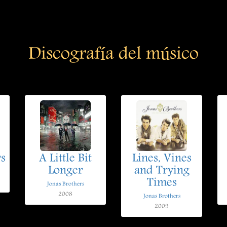
Discografía del músico
rs
A Little Bit
Lines, Vines
Longer
and Trying
Times
Jonas Brothers
2008
Jonas Brothers
2009