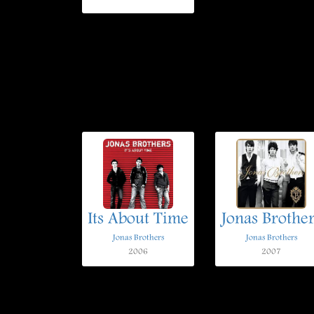
Its About Time
Jonas Brothe
Jonas Brothers
Jonas Brothers
2006
2007