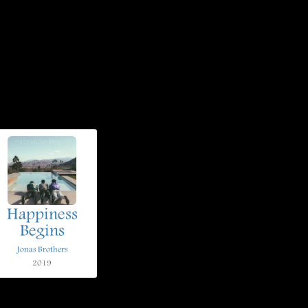
Happiness
Begins
Jonas Brothers
2019