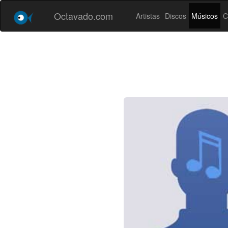
Octavado.com
Artistas
Discos
Músicos
C