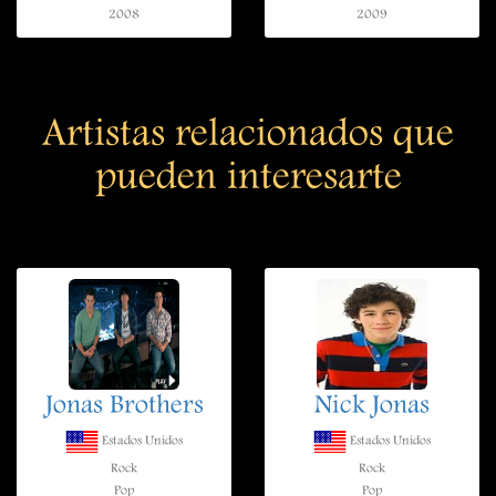
2008
2009
Artistas relacionados que
pueden interesarte
Jonas Brothers
Nick Jonas
Estados Unidos
Estados Unidos
Rock
Rock
Pop
Pop