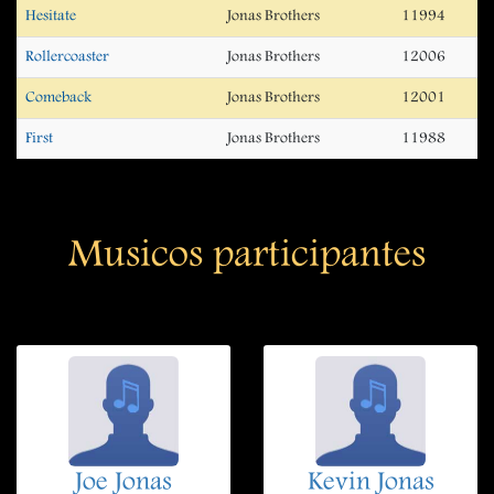
Hesitate
Jonas Brothers
11994
Rollercoaster
Jonas Brothers
12006
Comeback
Jonas Brothers
12001
First
Jonas Brothers
11988
Musicos participantes
Joe Jonas
Kevin Jonas