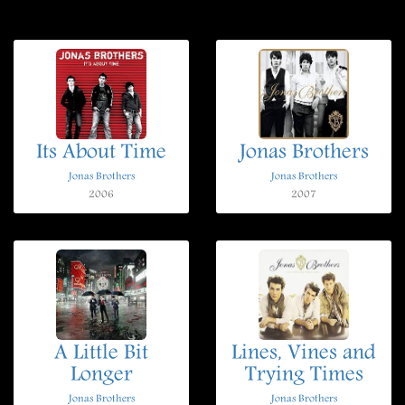
Its About Time
Jonas Brothers
Jonas Brothers
Jonas Brothers
2006
2007
A Little Bit
Lines, Vines and
Longer
Trying Times
Jonas Brothers
Jonas Brothers