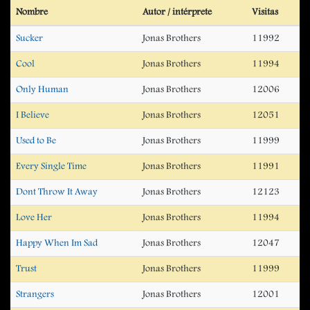
Nombre
Autor / intérprete
Visitas
Sucker
Jonas Brothers
11992
Cool
Jonas Brothers
11994
Only Human
Jonas Brothers
12006
I Believe
Jonas Brothers
12051
Used to Be
Jonas Brothers
11999
Every Single Time
Jonas Brothers
11991
Dont Throw It Away
Jonas Brothers
12123
Love Her
Jonas Brothers
11994
Happy When Im Sad
Jonas Brothers
12047
Trust
Jonas Brothers
11999
Strangers
Jonas Brothers
12001