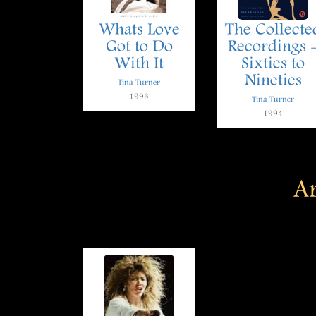
Whats Love
The Collecte
Got to Do
Recordings 
With It
Sixties to
Nineties
Tina Turner
1993
Tina Turner
1994
Ar