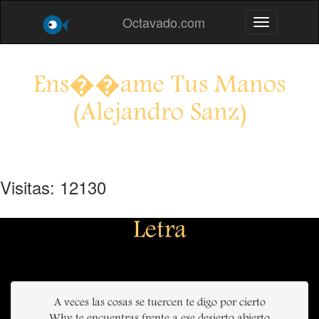
Octavado.com
Toggle navig
Ens��ame Tus Manos
(Alejandro Sanz)
Visitas: 12130
Letra
A veces las cosas se tuercen te digo por cierto