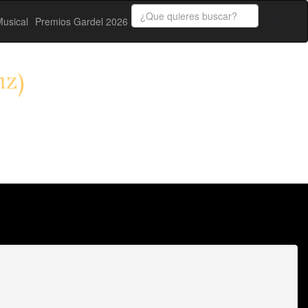
usical
Premios Gardel 2026
nz)