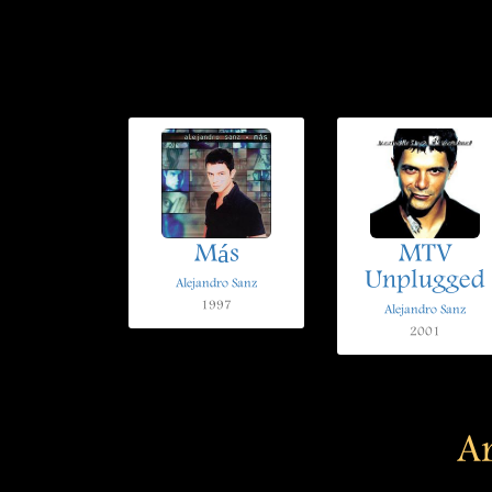
Más
MTV
Unplugged
Alejandro Sanz
1997
Alejandro Sanz
2001
Ar