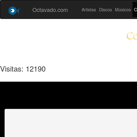
Octavado.com
Artistas
Discos
Músicos
C
Co
Visitas: 12190