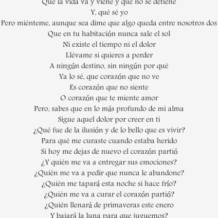
Que la vida va y viene y que no se detiene
Y, qué sé yo
Pero miénteme, aunque sea dime que algo queda entre nosotros dos
Que en tu habitación nunca sale el sol
Ni existe el tiempo ni el dolor
Llévame si quieres a perder
A ningún destino, sin ningún por qué
Ya lo sé, que corazón que no ve
Es corazón que no siente
O corazón que te miente amor
Pero, sabes que en lo más profundo de mi alma
Sigue aquel dolor por creer en ti
¿Qué fue de la ilusión y de lo bello que es vivir?
Para qué me curaste cuando estaba herido
Si hoy me dejas de nuevo el corazón partió
¿Y quién me va a entregar sus emociones?
¿Quién me va a pedir que nunca le abandone?
¿Quién me tapará esta noche si hace frío?
¿Quién me va a curar el corazón partió?
¿Quién llenará de primaveras este enero
Y bajará la luna para que juguemos?