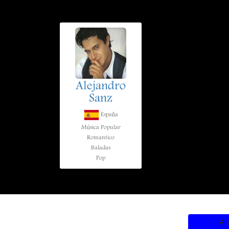
Alejandro
Sanz
España
Música Popular
Romantico
Baladas
Pop