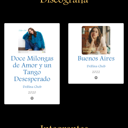
Discografía
Doce Milongas
Buenos Aires
de Amor y un
Delfina Cheb
Tango
2022
Desesperado
Delfina Cheb
2020