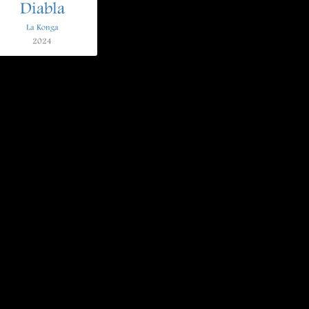
Diabla
La Konga
2024