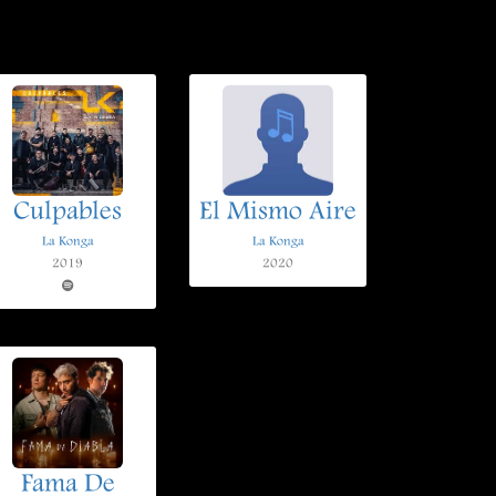
Culpables
El Mismo Aire
La Konga
La Konga
2019
2020
Fama De