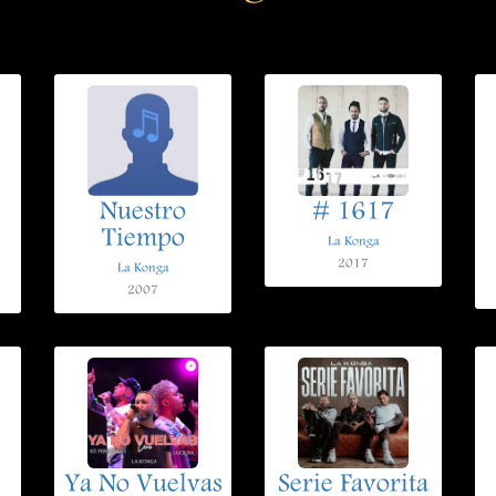
Nuestro
# 1617
Tiempo
La Konga
2017
La Konga
2007
Ya No Vuelvas
Serie Favorita