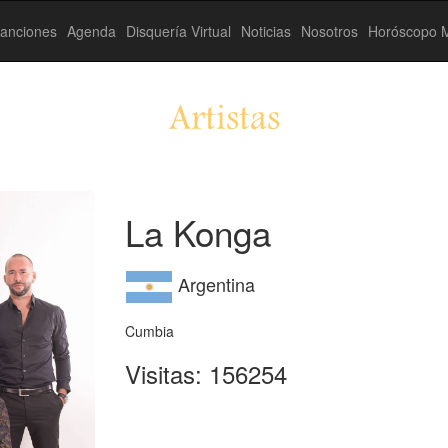
anciones
Agenda
Disquería Virtual
Noticias
Nosotros
Horóscopo M
Artistas
La Konga
Argentina
Cumbia
Visitas: 156254