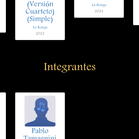
(Versión
La Konga
Cuarteto)
2024
(Simple)
La Konga
2022
Integrantes
Pablo