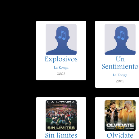
Explosivos
Un
Sentimiento
La Konga
2003
La Konga
2005
Sin límites
Olvídate