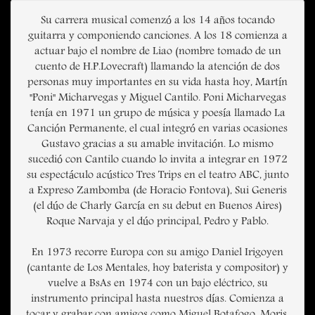
Su carrera musical comenzó a los 14 años tocando
guitarra y componiendo canciones. A los 18 comienza a
actuar bajo el nombre de Liao (nombre tomado de un
cuento de H.P.Lovecraft) llamando la atención de dos
personas muy importantes en su vida hasta hoy, Martín
"Poni" Micharvegas y Miguel Cantilo. Poni Micharvegas
tenía en 1971 un grupo de música y poesía llamado La
Canción Permanente, el cual integró en varias ocasiones
Gustavo gracias a su amable invitación. Lo mismo
sucedió con Cantilo cuando lo invita a integrar en 1972
su espectáculo acústico Tres Trips en el teatro ABC, junto
a Expreso Zambomba (de Horacio Fontova), Sui Generis
(el dúo de Charly García en su debut en Buenos Aires)
Roque Narvaja y el dúo principal, Pedro y Pablo.
En 1973 recorre Europa con su amigo Daniel Irigoyen
(cantante de Los Mentales, hoy baterista y compositor) y
vuelve a BsAs en 1974 con un bajo eléctrico, su
instrumento principal hasta nuestros días. Comienza a
tocar y grabar con amigos como Miguel Botafogo, Moris,