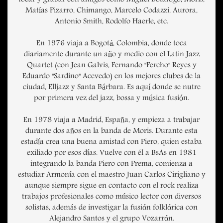
Matías Pizarro, Chimango, Marcelo Codazzi, Aurora,
Antonio Smith, Rodolfo Haerle, etc.
En 1976 viaja a Bogotá, Colombia, donde toca
diariamente durante un año y medio con el Latin Jazz
Quartet (con Jean Galvis, Fernando "Fercho" Reyes y
Eduardo "Sardino" Acevedo) en los mejores clubes de la
ciudad, Elljazz y Santa Bárbara. Es aquí donde se nutre
por primera vez del jazz, bossa y música fusión.
En 1978 viaja a Madrid, España, y empieza a trabajar
durante dos años en la banda de Moris. Durante esta
estadía crea una buena amistad con Piero, quien estaba
exiliado por esos días. Vuelve con él a BsAs en 1981
integrando la banda Piero con Prema, comienza a
estudiar Armonía con el maestro Juan Carlos Cirigliano y
aunque siempre sigue en contacto con el rock realiza
trabajos profesionales como músico lector con diversos
solistas, además de investigar la fusión folklórica con
Alejandro Santos y el grupo Vozarrón.