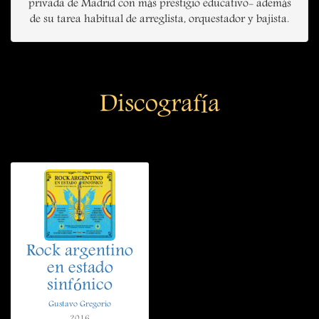
privada de Madrid con más prestigio educativo- además
de su tarea habitual de arreglista, orquestador y bajista.
Discografía
Rock argentino
en estado
sinfónico
Gustavo Gregorio
2016