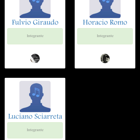
Fulvio Giraudo
Horacio Romo
Integrante
Integrante
Luciano Sciarreta
Integrante