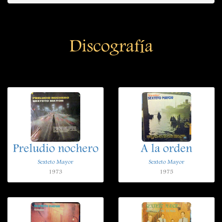
Discografía
Preludio nochero
A la orden
Sexteto Mayor
Sexteto Mayor
1973
1975