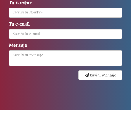
Tu nombre
Tu e-mail
Mensaje
Enviar Mensaje