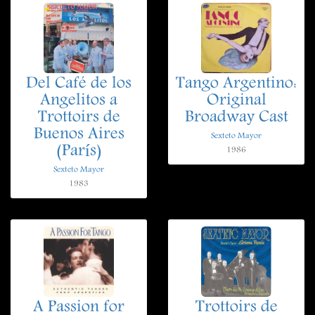
Del Café de los
Tango Argentino:
Angelitos a
Original
Trottoirs de
Broadway Cast
Buenos Aires
Sexteto Mayor
(París)
1986
Sexteto Mayor
1983
A Passion for
Trottoirs de