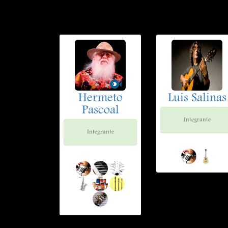
Hermeto
Luis Salinas
Pascoal
Integrante
Integrante