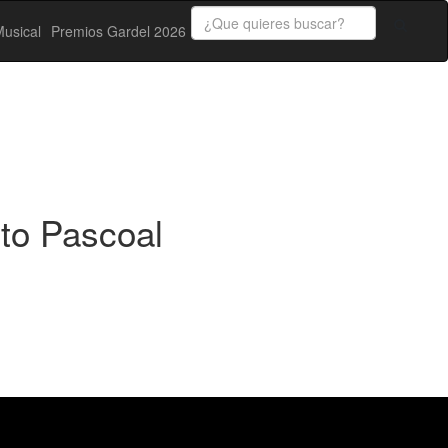
usical
Premios Gardel 2026
eto Pascoal