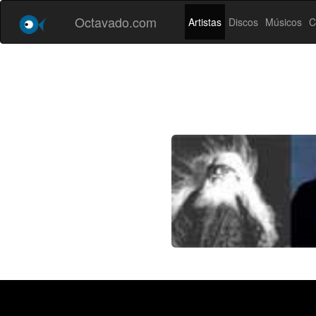
Octavado.com
Artistas
Discos
Músicos
C