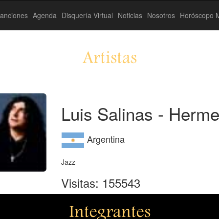
anciones
Agenda
Disquería Virtual
Noticias
Nosotros
Horóscopo M
Artistas
Luis Salinas - Herm
Argentina
Jazz
Visitas: 155543
Integrantes