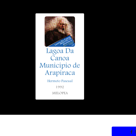
Lagoa Da
Canoa
Municipio de
Arapiraca
Hermeto Pascual
1992
MELOPEA