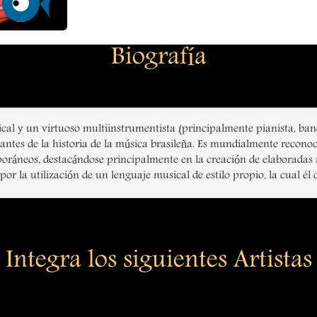
Biografía
al y un virtuoso multiinstrumentista (principalmente pianista, bandon
tantes de la historia de la música brasileña. Es mundialmente recon
áneos, destacándose principalmente en la creación de elaboradas mel
r la utilización de un lenguaje musical de estilo propio, la cual é
Integra los siguientes Artistas