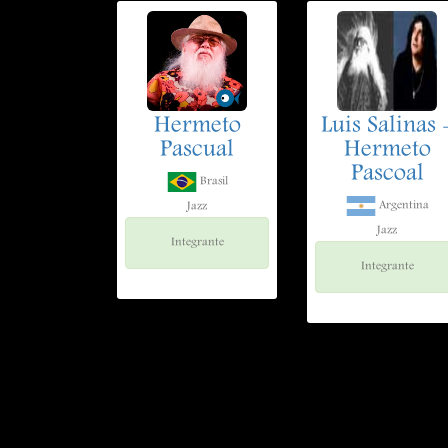
Hermeto
Luis Salinas 
Pascual
Hermeto
Pascoal
Brasil
Argentina
Jazz
Jazz
Integrante
Integrante