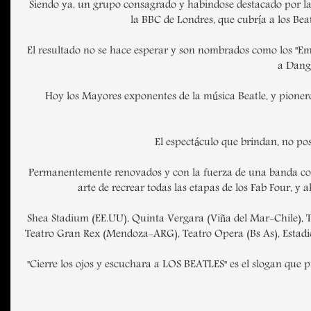
Siendo ya, un grupo consagrado y habindose destacado por la p
la BBC de Londres, que cubría a los Bea
El resultado no se hace esperar y son nombrados como los "Emb
a Dange
Hoy los Mayores exponentes de la música Beatle, y pionero
El espectáculo que brindan, no po
Permanentemente renovados y con la fuerza de una banda consa
arte de recrear todas las etapas de los Fab Four, y
Shea Stadium (EE.UU), Quinta Vergara (Viña del Mar-Chile), Te
Teatro Gran Rex (Mendoza-ARG), Teatro Opera (Bs As), Estadio 
"Cierre los ojos y escuchara a LOS BEATLES" es el slogan que 