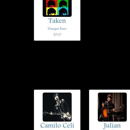
Taken
Danger Four
2010
Camilo Celi
Julian