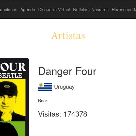
anciones
Agenda
Disquería Virtual
Noticias
Nosotros
Horóscopo M
Artistas
Danger Four
Uruguay
Rock
Visitas: 174378