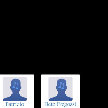
Patricio
Beto Fregossi