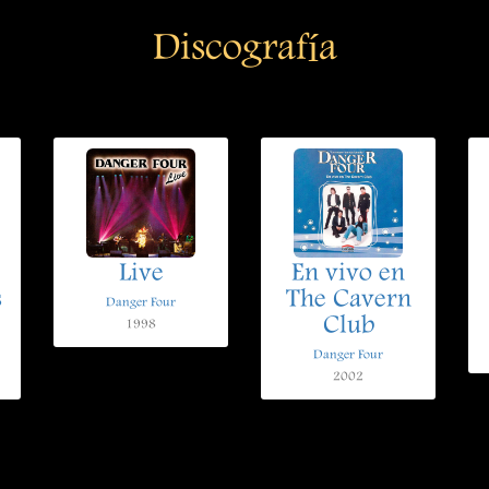
Discografía
Live
En vivo en
s
The Cavern
Danger Four
Club
1998
Danger Four
2002