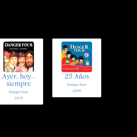
Ayer, hoy...
25 Años
siempre
Danger Four
2008
Danger Four
2005