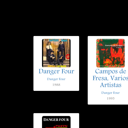
Danger Four
Campos de
Fresa, Vario
Danger Four
Artistas
1988
Danger Four
1995