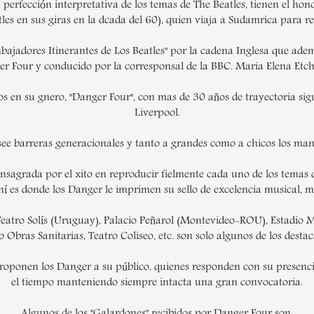
erfección interpretativa de los temas de The Beatles, tienen el hono
tles en sus giras en la dcada del 60), quien viaja a Sudamrica para 
ajadores Itinerantes de Los Beatles" por la cadena Inglesa que ade
r Four y conducido por la corresponsal de la BBC. Maria Elena Etc
s en su gnero, "Danger Four", con mas de 30 años de trayectoria sigu
Liverpool.
see barreras generacionales y tanto a grandes como a chicos los mant
grada por el xito en reproducir fielmente cada uno de los temas q
 ahí es donde los Danger le imprimen su sello de excelencia musical, m
atro Solís (Uruguay), Palacio Peñarol (Montevideo-ROU), Estadio Mun
Obras Sanitarias, Teatro Coliseo, etc. son solo algunos de los desta
proponen los Danger a su público, quienes responden con su presenc
el tiempo manteniendo siempre intacta una gran convocatoria.