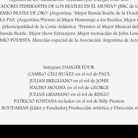
Algunos de los "Galardones" recibidos por Danger Four son:
ADORES ITINERANTES DE LOS BEATLES EN EL MUNDO" (BBC de L
EMIO BEATLE DE ORO. (Argentina. "Mejor Banda Beatle de la Dcada
AZ. (Argentina."Premio al Mejor Homenaje a los Beatles; Mejor G
unicipalidad de la Costa Atlántica. "Premios al Mejor Musical del
anda Beatle, Mejor show Extranjero, Mejor recreación de John Lenn
MIO PODESTA. Mención especial de la Asociación Argentina de Acto
Integran DANGER FOUR:
CAMILO CELI NUÁEZ en el rol de PAUL
JULIAN BREGLIANO en el rol de JOHN
NACHO MOLINA en el rol de GEORGE
JULIAN GRAMANO en el rol de RINGO
PATRICIO FONTANA teclados en el rol de Billy Preston
OUDAKIAN (Líder y Fundador) Producción artística y Dirección m