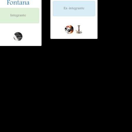
Fontana
Ex-integrante
Integrante