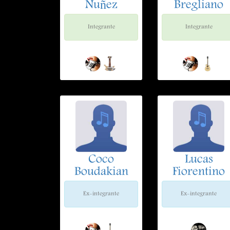
Nuñez
Bregliano
Integrante
Integrante
Coco
Lucas
Boudakian
Fiorentino
Ex-integrante
Ex-integrante