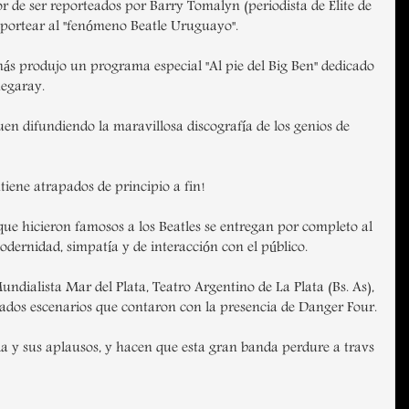
r de ser reporteados por Barry Tomalyn (periodista de Elite de
reportear al "fenómeno Beatle Uruguayo".
más produjo un programa especial "Al pie del Big Ben" dedicado
hegaray.
en difundiendo la maravillosa discografía de los genios de
iene atrapados de principio a fin!
ue hicieron famosos a los Beatles se entregan por completo al
odernidad, simpatía y de interacción con el público.
dialista Mar del Plata, Teatro Argentino de La Plata (Bs. As),
cados escenarios que contaron con la presencia de Danger Four.
ia y sus aplausos, y hacen que esta gran banda perdure a travs