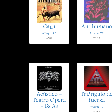
Caña
Antihuman
Attaque 77
Attaque 77
2002
2003
Acústico -
Triángulo d
Teatro Opera
Fuerza
- Bs As
Attaque 77