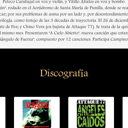
Peteco Carabajal en voz y violín, y Vitillo Ábalos en voz y bombo.
ón", rodado en el Aeródromo de Santa María de Punilla, donde se real
car; por sus problemas de asma por un lado y, por desentendimiento
rilogía, como festejo de las 3 décadas de trayectoria. El 26 de diciem
e de Pez; y Chino Vera (ex bajista de Attaque 77). Se trata de la qui
l mismo mes. Presentaron "A Cielo Abierto", nueva canción que estar
riángulo de Fuerza", compuesto por 12 canciones. Participa Campin
Discografía