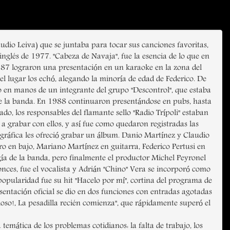
dio Leiva) que se juntaba para tocar sus canciones favoritas,
nglés de 1977. "Cabeza de Navaja", fue la esencia de lo que en
987 lograron una presentación en un karaoke en la zona del
 lugar los echó, alegando la minoría de edad de Federico. De
o en manos de un integrante del grupo "Descontrol", que estaba
de la banda. En 1988 continuaron presentándose en pubs, hasta
ado, los responsables del flamante sello "Radio Trípoli" estaban
ó a grabar con ellos, y así fue como quedaron registradas las
cográfica les ofreció grabar un álbum. Danio Martínez y Claudio
ro en bajo, Mariano Martínez en guitarra, Federico Pertusi en
gía de la banda, pero finalmente el productor Michel Peyronel
tonces, fue el vocalista y Adrián "Chino" Vera se incorporó como
 popularidad fue su hit "Hacelo por mí", cortina del programa de
sentación oficial se dio en dos funciones con entradas agotadas
oso!, La pesadilla recién comienza", que rápidamente superó el
mática de los problemas cotidianos: la falta de trabajo, los