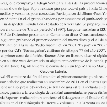
o Scaglione reemplazó a Adrián Vera para antes de las presentaciones
ren los show de Iggy Pop y realizan gira por todo el país y hasta Chil
 inéditos y versiones poco conocidas. Participaron del álbum "Fuck Y
aron "Amén". En él, el grupo abandona por momentos el punk-rock par
 su despedida mundial, en el estadio de River Plate. Se preparó un 
on el nombre de "Un día perfecto" (1997). Luego se trasladan a EEU
El 5 de Diciembre presentan en Cemento su disco "Otras canciones".
 siguiente grabando el primer videoclip del nuevo disco, y el 21 d
2000 saquen a la venta "Radio Insomnio"; en 2001 "Trapos"; en 2002 
 por dos Cd´s. "Karmagedon", el álbum de Attaque 77 del año 2007,
l primer corte de difusión, "Buenos Aires en llamas", alcanzó rápida
en su sitio web, declarando su alejamiento definitivo de la banda, 
iano Martinez. Así, Attaque 77 se convierte en un trío: Mariano Mart
Cecco en batería.
val "El comienzo del fin del mundo", el primer encuentro punk realiza
 acústico que realizaron en noviembre de 2011 en el Teatro ÓperaCit
ontiene una sorpresa cibernética; se trata de una estrella incluida e
asos, gracias a la tecnología de realidad aumentada, se puede disfru
de Esperar", realizando un concierto el 8 de agosto en el Estadio Cu
bum en el EP "Triángulo de Fuerza - Volumen 1", a la venta en 2017.