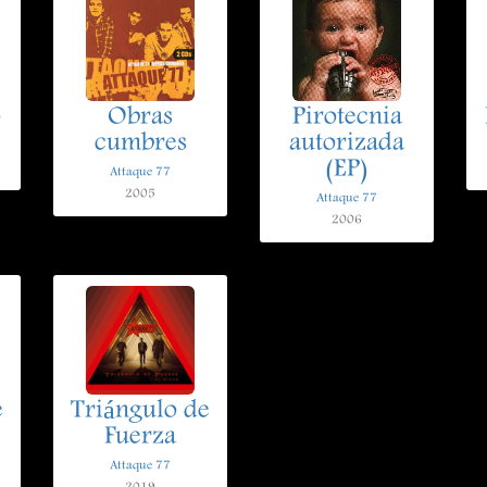
o
Obras
Pirotecnia
cumbres
autorizada
(EP)
Attaque 77
2005
Attaque 77
2006
e
Triángulo de
Fuerza
Attaque 77