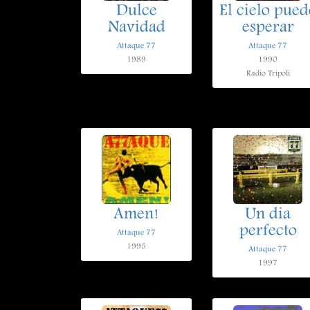
Dulce
El cielo pued
Navidad
esperar
Attaque 77
Attaque 77
1989
1990
Radio Tripoli
Amen!
Un dia
perfecto
Attaque 77
1995
Attaque 77
1997