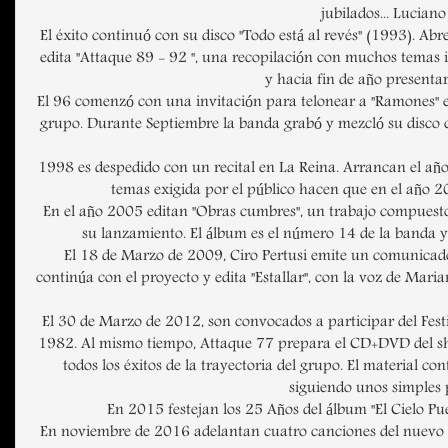
jubilados... Lucian
El éxito continuó con su disco "Todo está al revés" (1993). Ab
edita "Attaque 89 - 92 ", una recopilación con muchos temas
y hacia fin de año present
El 96 comenzó con una invitación para telonear a "Ramones" en
grupo. Durante Septiembre la banda grabó y mezcló su disco c
1998 es despedido con un recital en La Reina. Arrancan el año
temas exigida por el público hacen que en el año 
En el año 2005 editan "Obras cumbres", un trabajo compuesto
su lanzamiento. El álbum es el número 14 de la banda y e
El 18 de Marzo de 2009, Ciro Pertusi emite un comunicado 
continúa con el proyecto y edita "Estallar", con la voz de Mar
El 30 de Marzo de 2012, son convocados a participar del Festi
1982. Al mismo tiempo, Attaque 77 prepara el CD+DVD del show
todos los éxitos de la trayectoria del grupo. El material c
siguiendo unos simples p
En 2015 festejan los 25 Años del álbum "El Cielo Pue
En noviembre de 2016 adelantan cuatro canciones del nuevo ál