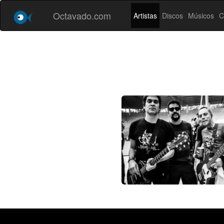
Octavado.com
Artistas
Discos
Músicos
C