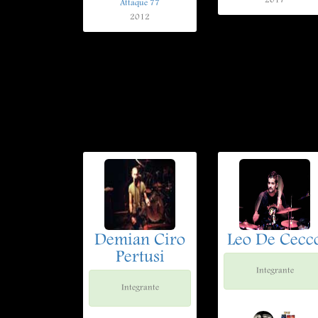
2017
Attaque 77
2012
Demian Ciro
Leo De Cecc
Pertusi
Integrante
Integrante