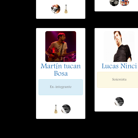
Martín tucan
Lucas Ninci
Bosa
Sesionista
Ex-integrante