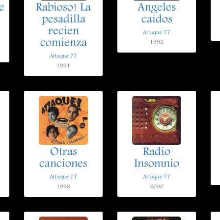
e
Rabioso! La
Angeles
pesadilla
caidos
recien
Attaque 77
comienza
1992
Attaque 77
1991
Otras
Radio
canciones
Insomnio
Attaque 77
Attaque 77
1998
2000