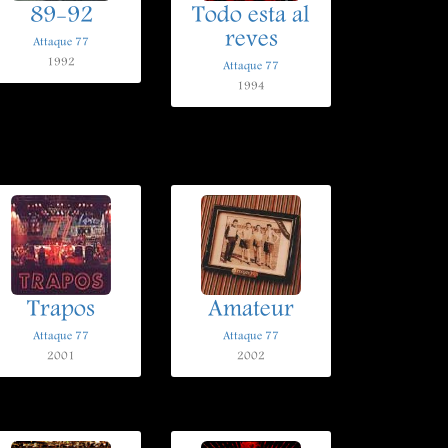
89-92
Todo esta al
reves
Attaque 77
1992
Attaque 77
1994
Trapos
Amateur
Attaque 77
Attaque 77
2001
2002