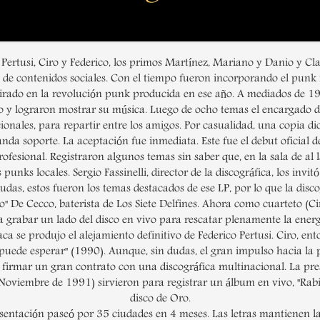
tusi, Ciro y Federico, los primos Martínez, Mariano y Danio y Clau
de contenidos sociales. Con el tiempo fueron incorporando el punk i
irado en la revolución punk producida en ese año. A mediados de 1
 y lograron mostrar su música. Luego de ocho temas el encargado del
onales, para repartir entre los amigos. Por casualidad, una copia di
a soporte. La aceptación fue inmediata. Este fue el debut oficial 
fesional. Registraron algunos temas sin saber que, en la sala de al l
nks locales. Sergio Fassinelli, director de la discográfica, los invit
 dudas, estos fueron los temas destacados de ese LP, por lo que la dis
" De Cecco, baterista de Los Siete Delfines. Ahora como cuarteto (Ci
ra grabar un lado del disco en vivo para rescatar plenamente la ener
ca se produjo el alejamiento definitivo de Federico Pertusi. Ciro, en
o puede esperar" (1990). Aunque, sin dudas, el gran impulso hacia la
 firmar un gran contrato con una discográfica multinacional. La pre
Noviembre de 1991) sirvieron para registrar un álbum en vivo, "Rabi
disco de Oro.
entación paseó por 35 ciudades en 4 meses. Las letras mantienen la te