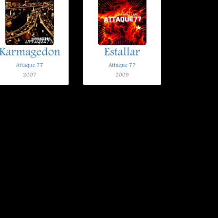
Karmagedon
Estallar
Attaque 77
Attaque 77
2007
2009