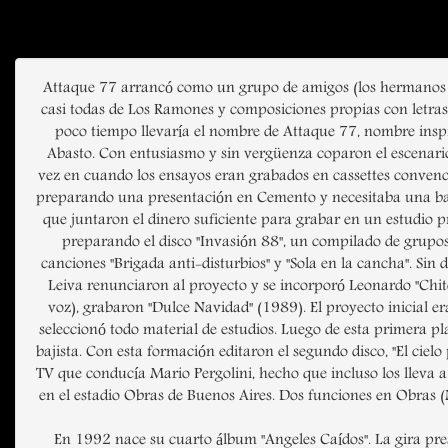
Attaque 77 arrancó como un grupo de amigos (los hermanos Per
casi todas de Los Ramones y composiciones propias con letras 
poco tiempo llevaría el nombre de Attaque 77, nombre insp
Abasto. Con entusiasmo y sin vergüenza coparon el escenario
vez en cuando los ensayos eran grabados en cassettes convenci
preparando una presentación en Cemento y necesitaba una band
que juntaron el dinero suficiente para grabar en un estudio pro
preparando el disco "Invasión 88", un compilado de grupos pu
canciones "Brigada anti-disturbios" y "Sola en la cancha". Sin
Leiva renunciaron al proyecto y se incorporó Leonardo "Chito
voz), grabaron "Dulce Navidad" (1989). El proyecto inicial e
seleccionó todo material de estudios. Luego de esta primera pla
bajista. Con esta formación editaron el segundo disco, "El ciel
TV que conducía Mario Pergolini, hecho que incluso los lleva a
en el estadio Obras de Buenos Aires. Dos funciones en Obras (
En 1992 nace su cuarto álbum "Angeles Caídos". La gira pres