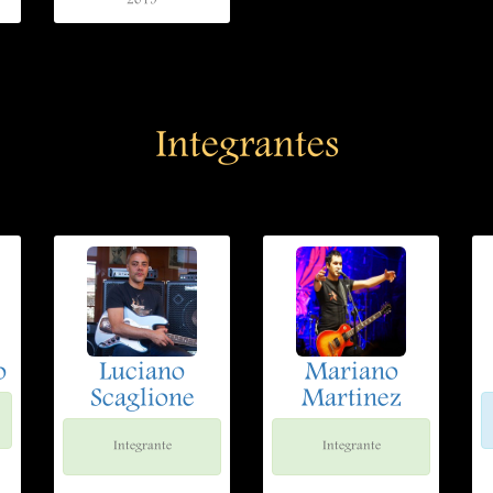
2019
Integrantes
o
Luciano
Mariano
Scaglione
Martinez
Integrante
Integrante