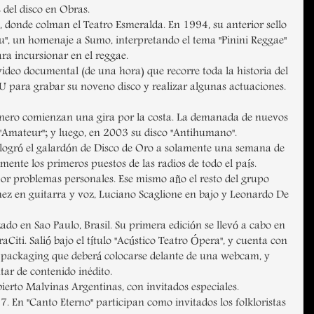
 del disco en Obras.
e, donde colman el Teatro Esmeralda. En 1994, su anterior sello
ou", un homenaje a Sumo, interpretando el tema "Pinini Reggae"
a incursionar en el reggae.
video documental (de una hora) que recorre toda la historia del
U para grabar su noveno disco y realizar algunas actuaciones.
e Enero comienzan una gira por la costa. La demanada de nuevos
"Amateur"; y luego, en 2003 su disco "Antihumano".
 logró el galardón de Disco de Oro a solamente una semana de
mente los primeros puestos de las radios de todo el país.
por problemas personales. Ese mismo año el resto del grupo
ínez en guitarra y voz, Luciano Scaglione en bajo y Leonardo De
do en Sao Paulo, Brasil. Su primera edición se llevó a cabo en
i. Salió bajo el título "Acústico Teatro Ópera", y cuenta con
n el packaging que deberá colocarse delante de una webcam, y
tar de contenido inédito.
bierto Malvinas Argentinas, con invitados especiales.
 En "Canto Eterno" participan como invitados los folkloristas