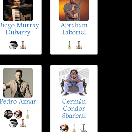
Diego Murray
Abraham
Dubarry
Laboriel
Pedro Aznar
Germán
Condor
Sbarbati