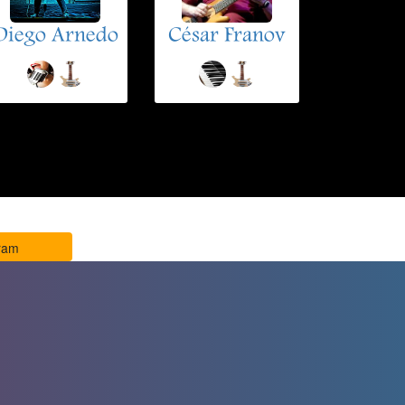
Diego Arnedo
César Franov
ram