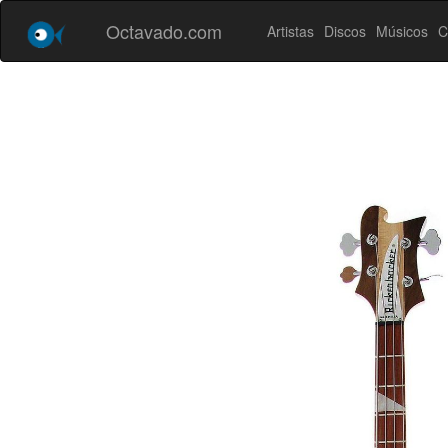
Octavado.com
Artistas
Discos
Músicos
C