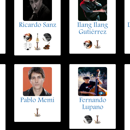
Ricardo Sanz
Ilang Ilang
Gutiérrez
Pablo Memi
Fernando
Lupano