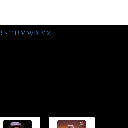
R
S
T
U
V
W
X
Y
Z