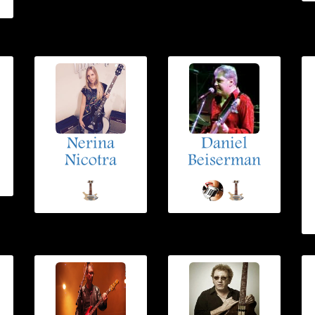
Nerina
Daniel
Nicotra
Beiserman