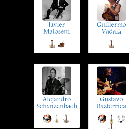
Javier
Guillermo
Malosetti
Vadalá
Alejandro
Gustavo
Schanzenbach
Bazterrica