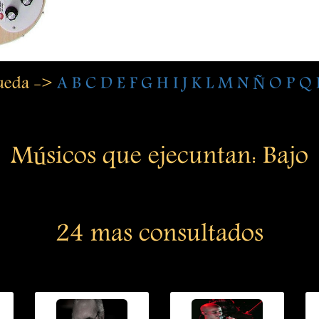
queda ->
A
B
C
D
E
F
G
H
I
J
K
L
M
N
Ñ
O
P
Q
Músicos que ejecuntan: Bajo
24 mas consultados