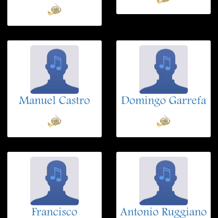
Manuel Castro
Domingo Garrefa
Francisco
Antonio Ruggiano