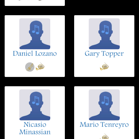
Daniel Lozano
Gary Topper
Nicasio
Mario Tenreyro
Minassian