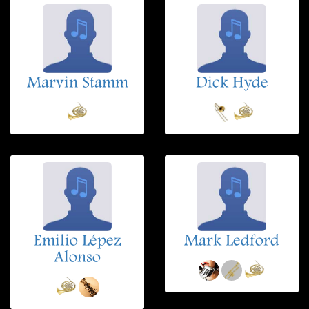
Marvin Stamm
Dick Hyde
Emilio Lépez
Mark Ledford
Alonso