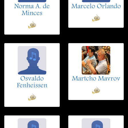
Norma A. de
Marcelo Orlando
Minces
Osvaldo
Martcho Mavrov
Fenheissen