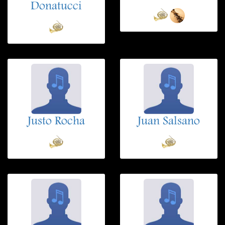
Donatucci
Justo Rocha
Juan Salsano