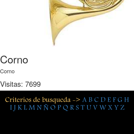
Corno
Corno
Visitas: 7699
Criterios de busqueda ->
A
B
C
D
E
F
G
H
I
J
K
L
M
N
Ñ
O
P
Q
R
S
T
U
V
W
X
Y
Z