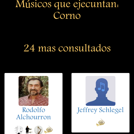
Músicos que ejecuntan:
Corno
24 mas consultados
Rodolfo
Jeffrey Schlegel
Alchourron