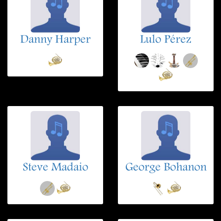
Danny Harper
Lulo Pérez
Steve Madaio
George Bohanon