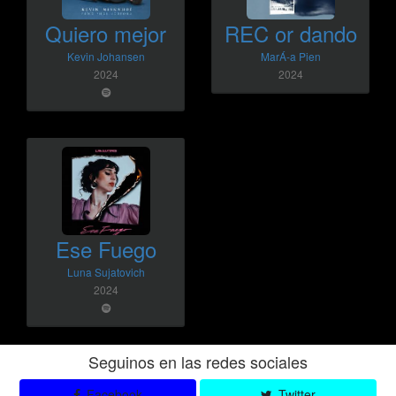
Quiero mejor
REC or dando
Kevin Johansen
MarÁ-­a Pien
2024
2024
Ese Fuego
Luna Sujatovich
2024
Seguinos en las redes sociales
Facebook
Twitter